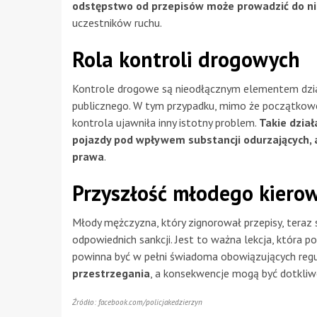
odstępstwo od przepisów może prowadzić do ni
uczestników ruchu.
Rola kontroli drogowych
Kontrole drogowe są nieodłącznym elementem dział
publicznego. W tym przypadku, mimo że początkowe 
kontrola ujawniła inny istotny problem.
Takie dzia
pojazdy pod wpływem substancji odurzających, a
prawa
.
Przyszłość młodego kiero
Młody mężczyzna, który zignorował przepisy, tera
odpowiednich sankcji. Jest to ważna lekcja, która p
powinna być w pełni świadoma obowiązujących regu
przestrzegania
, a konsekwencje mogą być dotkli
Źródło: facebook.com/policjakedzierzyn