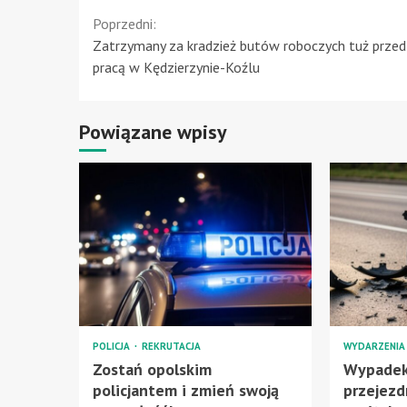
Continue
Poprzedni:
Zatrzymany za kradzież butów roboczych tuż prze
Reading
pracą w Kędzierzynie-Koźlu
Powiązane wpisy
POLICJA
REKRUTACJA
WYDARZENI
Zostań opolskim
Wypadek
policjantem i zmień swoją
przejezd