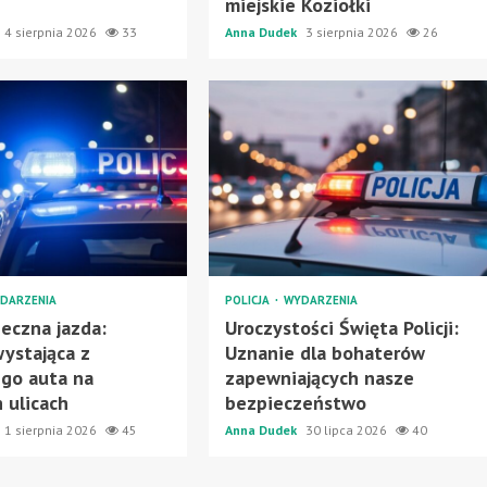
miejskie Koziołki
4 sierpnia 2026
33
Anna Dudek
3 sierpnia 2026
26
DARZENIA
POLICJA
WYDARZENIA
eczna jazda:
Uroczystości Święta Policji:
ystająca z
Uznanie dla bohaterów
go auta na
zapewniających nasze
h ulicach
bezpieczeństwo
1 sierpnia 2026
45
Anna Dudek
30 lipca 2026
40