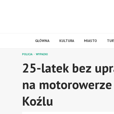
Skip
to
content
GŁÓWNA
KULTURA
MIASTO
TUR
POLICJA
WYPADKI
25-latek bez up
na motorowerze 
Koźlu