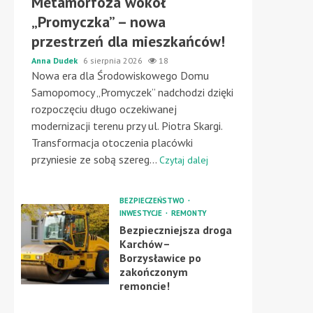
Metamorfoza wokół
„Promyczka” – nowa
przestrzeń dla mieszkańców!
Anna Dudek
6 sierpnia 2026
18
Nowa era dla Środowiskowego Domu
Samopomocy „Promyczek” nadchodzi dzięki
rozpoczęciu długo oczekiwanej
modernizacji terenu przy ul. Piotra Skargi.
Transformacja otoczenia placówki
przyniesie ze sobą szereg...
Czytaj dalej
BEZPIECZEŃSTWO
INWESTYCJE
REMONTY
Bezpieczniejsza droga
Karchów–
Borzysławice po
zakończonym
remoncie!