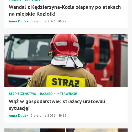
Wandal z Kędzierzyna-Koźla złapany po atakach
na miejskie Koziołki
Anna Dudek
3 sierpnia 2026
22
BEZPIECZEŃSTWO
HAZARD
INTERWENCJE
Wąż w gospodarstwie: strażacy uratowali
sytuację!
Anna Dudek
2 sierpnia 2026
28