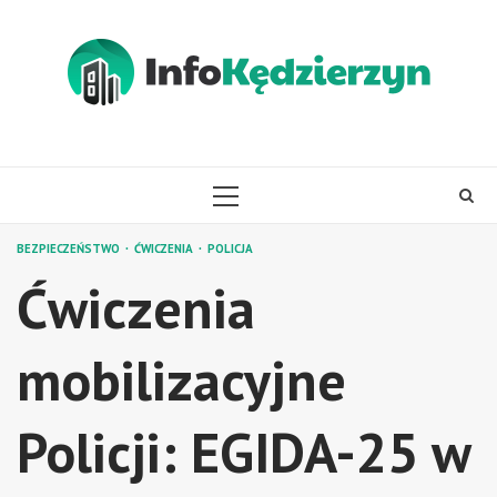
Skip
to
content
PRIMARY
MENU
BEZPIECZEŃSTWO
ĆWICZENIA
POLICJA
Ćwiczenia
mobilizacyjne
Policji: EGIDA-25 w