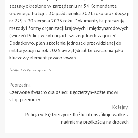
zostały określone w zarządzeniu nr 34 Komendanta
Głównego Policji z 30 października 2021 roku oraz decyzji
nr 229 z 20 sierpnia 2025 roku. Dokumenty te precyzują
metody i formy organizacji krajowych i międzynarodowych
ćwiczeń Policji w sytuacjach szczególnych zagrożeń.
Dodatkowo, plan szkolenia jednostki przewidzianej do
militaryzacji na rok 2025 uwzględniał te ćwiczenia jako
kluczowy element przygotowań.
Źródło: KPP Kędzierzyn Koźle
Continue
Poprzedni:
Czerwone światło dla dzieci: Kędzierzyn-Koźle mówi
Reading
stop przemocy
Kolejny:
Policja w Kędzierzynie-Koźlu intensyfikuje walkę z
nadmierną prędkością na drogach