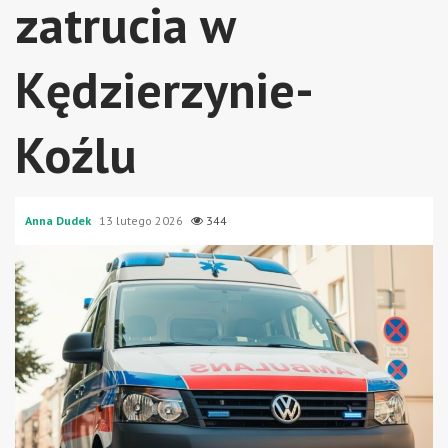
zatrucia w
Kędzierzynie-
Koźlu
Anna Dudek
13 lutego 2026
344