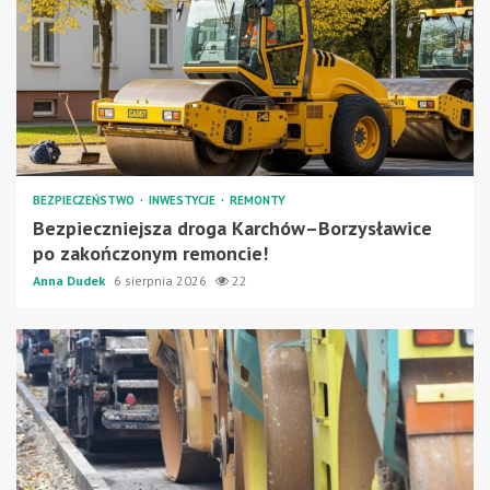
BEZPIECZEŃSTWO
INWESTYCJE
REMONTY
Bezpieczniejsza droga Karchów–Borzysławice
po zakończonym remoncie!
Anna Dudek
6 sierpnia 2026
22