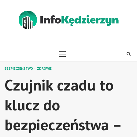
Skip
to
content
PRIMARY
MENU
BEZPIECZEŃSTWO
ZDROWIE
Czujnik czadu to
klucz do
bezpieczeństwa –