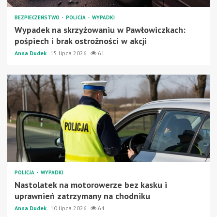
BEZPIECZEŃSTWO
POLICJA
WYPADKI
Wypadek na skrzyżowaniu w Pawłowiczkach:
pośpiech i brak ostrożności w akcji
Anna Dudek
15 lipca 2026
61
POLICJA
WYPADKI
Nastolatek na motorowerze bez kasku i
uprawnień zatrzymany na chodniku
Anna Dudek
10 lipca 2026
64