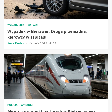
WYDARZENIA
WYPADKI
Wypadek w Bierawie: Droga przejezdna,
kierowcy w szpitalu
Anna Dudek
4 sierpnia 2026
28
POLICJA
WYPADKI
Mężczyzna zginął na torach w Kędzierzynie-