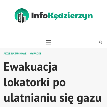
Skip
to
content
PRIMARY
MENU
AKCJE RATUNKOWE
WYPADKI
Ewakuacja
lokatorki po
ulatnianiu się gazu