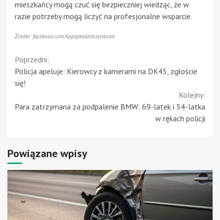
mieszkańcy mogą czuć się bezpieczniej wiedząc, że w
razie potrzeby mogą liczyć na profesjonalne wsparcie.
Źródło: facebook.com/kppspkedzierzynkozle
Continue
Poprzedni:
Policja apeluje: Kierowcy z kamerami na DK45, zgłoście
Reading
się!
Kolejny:
Para zatrzymana za podpalenie BMW: 69-latek i 54-latka
w rękach policji
Powiązane wpisy