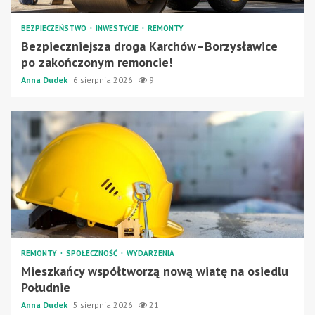
BEZPIECZEŃSTWO
INWESTYCJE
REMONTY
Bezpieczniejsza droga Karchów–Borzysławice
po zakończonym remoncie!
Anna Dudek
6 sierpnia 2026
9
REMONTY
SPOŁECZNOŚĆ
WYDARZENIA
Mieszkańcy współtworzą nową wiatę na osiedlu
Południe
Anna Dudek
5 sierpnia 2026
21