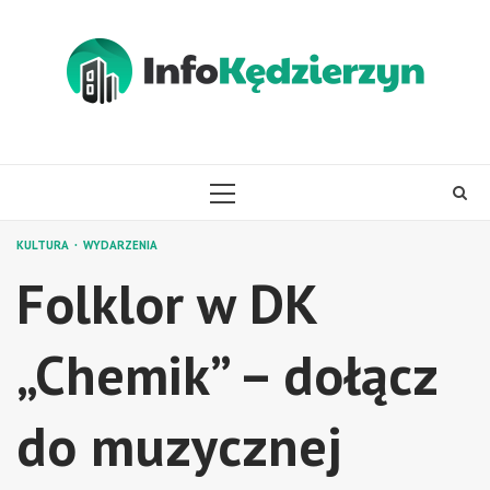
Skip
to
content
PRIMARY
MENU
KULTURA
WYDARZENIA
Folklor w DK
„Chemik” – dołącz
do muzycznej