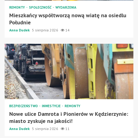
REMONTY
SPOŁECZNOŚĆ
WYDARZENIA
Mieszkańcy współtworzą nową wiatę na osiedlu
Południe
Anna Dudek
5 sierpnia 2026
14
BEZPIECZEŃSTWO
INWESTYCJE
REMONTY
Nowe ulice Damrota i Pionierów w Kędzierzynie:
miasto zyskuje na jakości!
Anna Dudek
5 sierpnia 2026
11