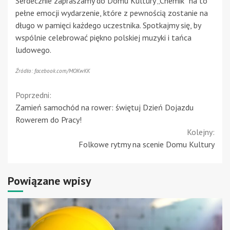
Serdecznie zapraszamy do Domu Kultury „Chemik” na to
pełne emocji wydarzenie, które z pewnością zostanie na
długo w pamięci każdego uczestnika. Spotkajmy się, by
wspólnie celebrować piękno polskiej muzyki i tańca
ludowego.
Źródło: facebook.com/MOKwKK
Continue
Poprzedni:
Zamień samochód na rower: świętuj Dzień Dojazdu
Reading
Rowerem do Pracy!
Kolejny:
Folkowe rytmy na scenie Domu Kultury
Powiązane wpisy