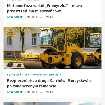
Metamorfoza wokół „Promyczka” – nowa
przestrzeń dla mieszkańców!
Anna Dudek
6 sierpnia 2026
18
BEZPIECZEŃSTWO
INWESTYCJE
REMONTY
Bezpieczniejsza droga Karchów–Borzysławice
po zakończonym remoncie!
Anna Dudek
6 sierpnia 2026
18