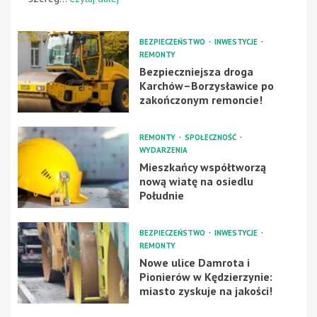
BEZPIECZEŃSTWO
INWESTYCJE
REMONTY
Bezpieczniejsza droga
Karchów–Borzysławice po
zakończonym remoncie!
REMONTY
SPOŁECZNOŚĆ
WYDARZENIA
Mieszkańcy współtworzą
nową wiatę na osiedlu
Południe
BEZPIECZEŃSTWO
INWESTYCJE
REMONTY
Nowe ulice Damrota i
Pionierów w Kędzierzynie:
miasto zyskuje na jakości!