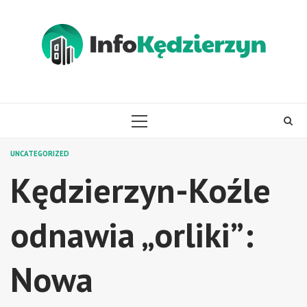
Skip
to
content
PRIMARY
MENU
UNCATEGORIZED
Kędzierzyn-Koźle
odnawia „orliki”:
Nowa