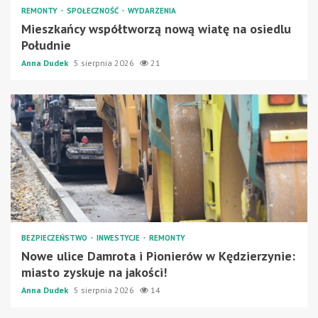
REMONTY
SPOŁECZNOŚĆ
WYDARZENIA
Mieszkańcy współtworzą nową wiatę na osiedlu
Południe
Anna Dudek
5 sierpnia 2026
21
BEZPIECZEŃSTWO
INWESTYCJE
REMONTY
Nowe ulice Damrota i Pionierów w Kędzierzynie:
miasto zyskuje na jakości!
Anna Dudek
5 sierpnia 2026
14