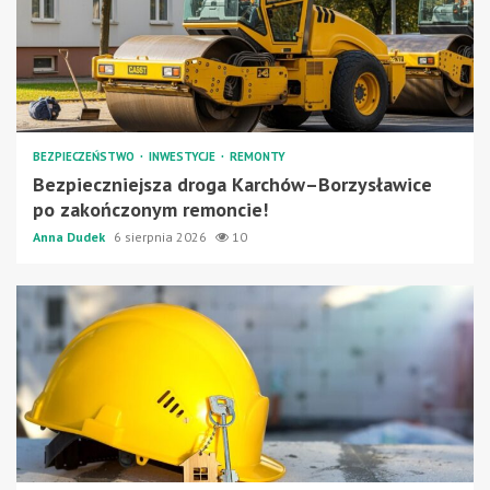
BEZPIECZEŃSTWO
INWESTYCJE
REMONTY
Bezpieczniejsza droga Karchów–Borzysławice
po zakończonym remoncie!
Anna Dudek
6 sierpnia 2026
10