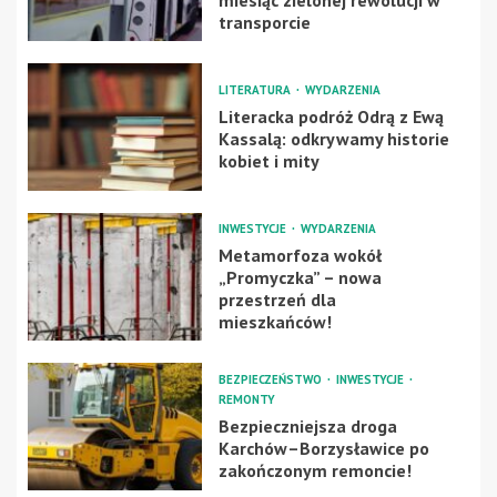
miesiąc zielonej rewolucji w
transporcie
LITERATURA
WYDARZENIA
Literacka podróż Odrą z Ewą
Kassalą: odkrywamy historie
kobiet i mity
INWESTYCJE
WYDARZENIA
Metamorfoza wokół
„Promyczka” – nowa
przestrzeń dla
mieszkańców!
BEZPIECZEŃSTWO
INWESTYCJE
REMONTY
Bezpieczniejsza droga
Karchów–Borzysławice po
zakończonym remoncie!