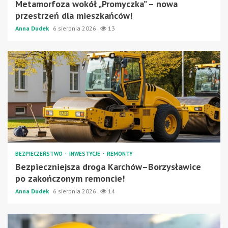
Metamorfoza wokół „Promyczka” – nowa
przestrzeń dla mieszkańców!
Anna Dudek
6 sierpnia 2026
13
BEZPIECZEŃSTWO
INWESTYCJE
REMONTY
Bezpieczniejsza droga Karchów–Borzysławice
po zakończonym remoncie!
Anna Dudek
6 sierpnia 2026
14