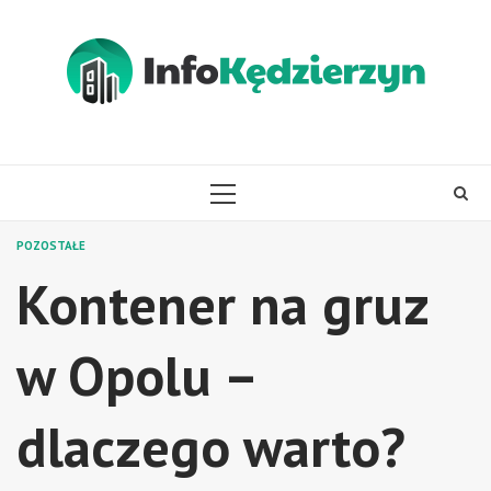
Skip
to
content
PRIMARY
MENU
POZOSTAŁE
Kontener na gruz
w Opolu –
dlaczego warto?