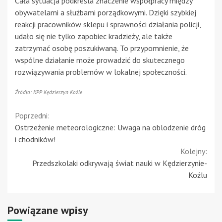
Cała sytuacja podkreśla znaczenie współpracy między
obywatelami a służbami porządkowymi. Dzięki szybkiej
reakcji pracowników sklepu i sprawności działania policji,
udało się nie tylko zapobiec kradzieży, ale także
zatrzymać osobę poszukiwaną. To przypomnienie, że
wspólne działanie może prowadzić do skutecznego
rozwiązywania problemów w lokalnej społeczności.
Źródło: KPP Kędzierzyn Koźle
Continue
Poprzedni:
Ostrzeżenie meteorologiczne: Uwaga na oblodzenie dróg
Reading
i chodników!
Kolejny:
Przedszkolaki odkrywają świat nauki w Kędzierzynie-
Koźlu
Powiązane wpisy