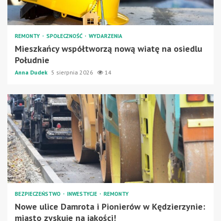
REMONTY
SPOŁECZNOŚĆ
WYDARZENIA
Mieszkańcy współtworzą nową wiatę na osiedlu
Południe
Anna Dudek
5 sierpnia 2026
14
BEZPIECZEŃSTWO
INWESTYCJE
REMONTY
Nowe ulice Damrota i Pionierów w Kędzierzynie:
miasto zyskuje na jakości!