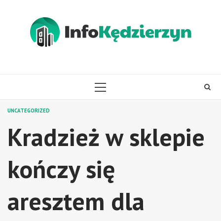
Skip
to
content
PRIMARY
MENU
UNCATEGORIZED
Kradzież w sklepie
kończy się
aresztem dla