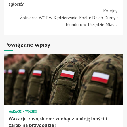
Reading
zgłosić?
Kolejny:
Żołnierze WOT w Kędzierzynie-Koźlu: Dzień Dumy z
Munduru w Urzędzie Miasta
Powiązane wpisy
WAKACJE
WOJSKO
Wakacje z wojskiem: zdobądź umiejętności i
zarób na przygodzie!