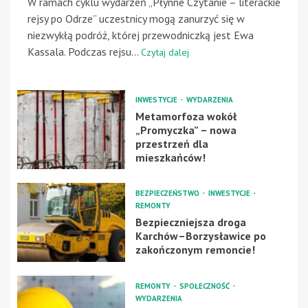
W ramach cyklu wydarzeń „Płynne Czytanie – literackie
rejsy po Odrze” uczestnicy mogą zanurzyć się w
niezwykłą podróż, której przewodniczką jest Ewa
Kassala. Podczas rejsu...
Czytaj dalej
INWESTYCJE
WYDARZENIA
Metamorfoza wokół
„Promyczka” – nowa
przestrzeń dla
mieszkańców!
BEZPIECZEŃSTWO
INWESTYCJE
REMONTY
Bezpieczniejsza droga
Karchów–Borzysławice po
zakończonym remoncie!
REMONTY
SPOŁECZNOŚĆ
WYDARZENIA