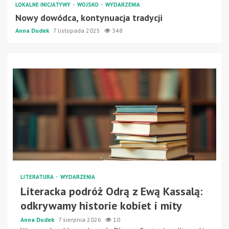
LOKALNE INICJATYWY
WOJSKO
WYDARZENIA
Nowy dowódca, kontynuacja tradycji
Anna Dudek
7 listopada 2025
348
LITERATURA
WYDARZENIA
Literacka podróż Odrą z Ewą Kassalą:
odkrywamy historie kobiet i mity
Anna Dudek
7 sierpnia 2026
10