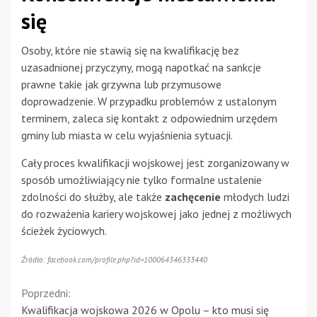
się
Osoby, które nie stawią się na kwalifikację bez
uzasadnionej przyczyny, mogą napotkać na sankcje
prawne takie jak grzywna lub przymusowe
doprowadzenie. W przypadku problemów z ustalonym
terminem, zaleca się kontakt z odpowiednim urzędem
gminy lub miasta w celu wyjaśnienia sytuacji.
Cały proces kwalifikacji wojskowej jest zorganizowany w
sposób umożliwiający nie tylko formalne ustalenie
zdolności do służby, ale także
zachęcenie
młodych ludzi
do rozważenia kariery wojskowej jako jednej z możliwych
ścieżek życiowych.
Źródło: facebook.com/profile.php?id=100064346333440
Continue
Poprzedni:
Kwalifikacja wojskowa 2026 w Opolu – kto musi się