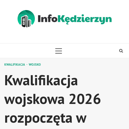
Skip
to
content
PRIMARY
MENU
KWALIFIKACJA
WOJSKO
Kwalifikacja
wojskowa 2026
rozpoczęta w