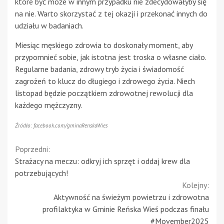
które być może w innym przypadku nie zdecydowałyby się
na nie. Warto skorzystać z tej okazji i przekonać innych do
udziału w badaniach.
Miesiąc męskiego zdrowia to doskonały moment, aby
przypomnieć sobie, jak istotna jest troska o własne ciało.
Regularne badania, zdrowy tryb życia i świadomość
zagrożeń to klucz do długiego i zdrowego życia. Niech
listopad będzie początkiem zdrowotnej rewolucji dla
każdego mężczyzny.
Źródło: facebook.com/gminaRenskaWies
Continue
Poprzedni:
Strażacy na meczu: odkryj ich sprzęt i oddaj krew dla
Reading
potrzebujących!
Kolejny:
Aktywność na świeżym powietrzu i zdrowotna
profilaktyka w Gminie Reńska Wieś podczas finału
#Movember2025