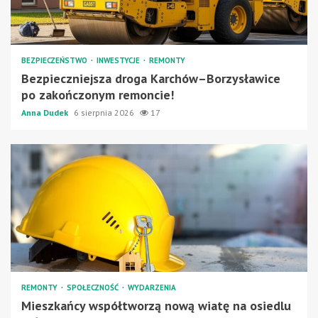
BEZPIECZEŃSTWO
INWESTYCJE
REMONTY
Bezpieczniejsza droga Karchów–Borzysławice
po zakończonym remoncie!
Anna Dudek
6 sierpnia 2026
17
REMONTY
SPOŁECZNOŚĆ
WYDARZENIA
Mieszkańcy współtworzą nową wiatę na osiedlu