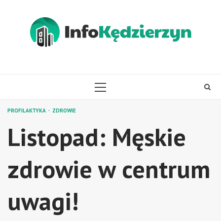
Skip
to
content
PRIMARY
MENU
PROFILAKTYKA
ZDROWIE
Listopad: Męskie
zdrowie w centrum
uwagi!