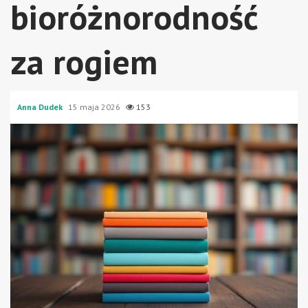
bioróżnorodność
za rogiem
Anna Dudek
15 maja 2026
153