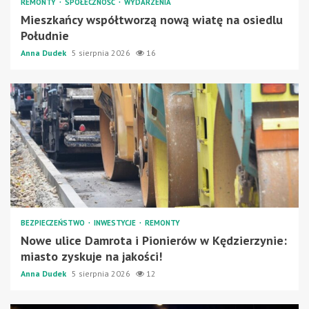
REMONTY
SPOŁECZNOŚĆ
WYDARZENIA
Mieszkańcy współtworzą nową wiatę na osiedlu
Południe
Anna Dudek
5 sierpnia 2026
16
BEZPIECZEŃSTWO
INWESTYCJE
REMONTY
Nowe ulice Damrota i Pionierów w Kędzierzynie:
miasto zyskuje na jakości!
Anna Dudek
5 sierpnia 2026
12