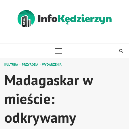
Skip
to
content
PRIMARY
MENU
KULTURA
PRZYRODA
WYDARZENIA
Madagaskar w
mieście:
odkrywamy