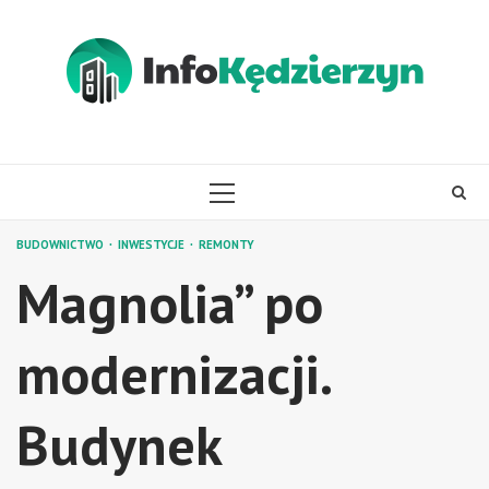
Skip
to
content
PRIMARY
MENU
BUDOWNICTWO
INWESTYCJE
REMONTY
Magnolia” po
modernizacji.
Budynek