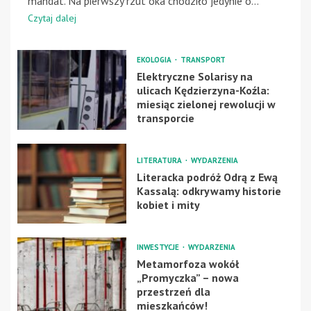
mandat. Na pierwszy rzut oka chodziło jedynie o...
Czytaj dalej
EKOLOGIA
TRANSPORT
Elektryczne Solarisy na
ulicach Kędzierzyna-Koźla:
miesiąc zielonej rewolucji w
transporcie
LITERATURA
WYDARZENIA
Literacka podróż Odrą z Ewą
Kassalą: odkrywamy historie
kobiet i mity
INWESTYCJE
WYDARZENIA
Metamorfoza wokół
„Promyczka” – nowa
przestrzeń dla
mieszkańców!