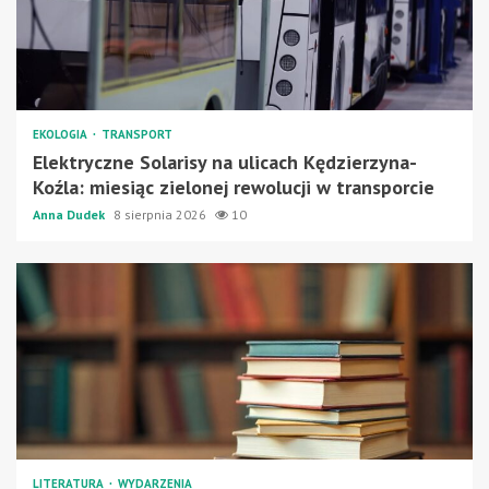
EKOLOGIA
TRANSPORT
Elektryczne Solarisy na ulicach Kędzierzyna-
Koźla: miesiąc zielonej rewolucji w transporcie
Anna Dudek
8 sierpnia 2026
10
LITERATURA
WYDARZENIA