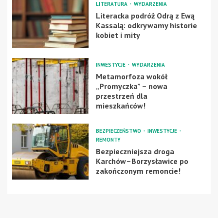
LITERATURA
WYDARZENIA
Literacka podróż Odrą z Ewą
Kassalą: odkrywamy historie
kobiet i mity
INWESTYCJE
WYDARZENIA
Metamorfoza wokół
„Promyczka” – nowa
przestrzeń dla
mieszkańców!
BEZPIECZEŃSTWO
INWESTYCJE
REMONTY
Bezpieczniejsza droga
Karchów–Borzysławice po
zakończonym remoncie!