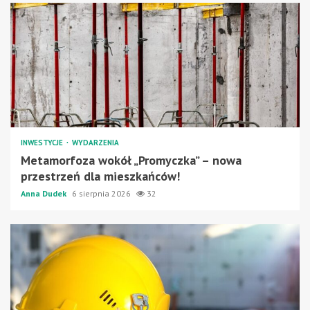
INWESTYCJE
WYDARZENIA
Metamorfoza wokół „Promyczka” – nowa
przestrzeń dla mieszkańców!
Anna Dudek
6 sierpnia 2026
32