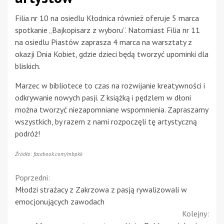
Filia nr 10 na osiedlu Kłodnica również oferuje 5 marca
spotkanie „Bajkopisarz z wyboru”. Natomiast Filia nr 11
na osiedlu Piastów zaprasza 4 marca na warsztaty z
okazji Dnia Kobiet, gdzie dzieci będą tworzyć upominki dla
bliskich.
Marzec w bibliotece to czas na rozwijanie kreatywności i
odkrywanie nowych pasji. Z książką i pędzlem w dłoni
można tworzyć niezapomniane wspomnienia. Zapraszamy
wszystkich, by razem z nami rozpoczęli tę artystyczną
podróż!
Źródło: facebook.com/mbpkk
Continue
Poprzedni:
Młodzi strażacy z Zakrzowa z pasją rywalizowali w
Reading
emocjonujących zawodach
Kolejny: