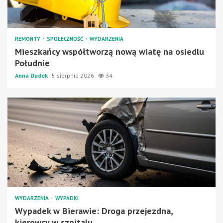
REMONTY
SPOŁECZNOŚĆ
WYDARZENIA
Mieszkańcy współtworzą nową wiatę na osiedlu
Południe
Anna Dudek
5 sierpnia 2026
34
WYDARZENIA
WYPADKI
Wypadek w Bierawie: Droga przejezdna,
kierowcy w szpitalu