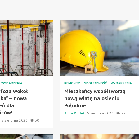
WYDARZENIA
REMONTY
SPOŁECZNOŚĆ
WYDARZENIA
foza wokół
Mieszkańcy współtworzą
ka” – nowa
nową wiatę na osiedlu
eń dla
Południe
ńców!
Anna Dudek
5 sierpnia 2026
33
6 sierpnia 2026
30