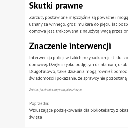
Skutki prawne
Zarzuty postawione mężczyźnie są poważne i mogą 
uznany za winnego, grozi mu kara do pięciu lat poz
domowa jest traktowana z należytą wagą przez orga
Znaczenie interwencji
Interwencja policji w takich przypadkach jest klu
domowej. Dzięki szybko podjętym działaniom, oso
Długofalowo, takie działania mogą również pomóc 
świadomości i pokazanie, że sprawcy nie pozostaną 
Źródło: facebook.com/policjakedzierzyn
Continue
Poprzedni:
Wzruszające podziękowania dla bibliotekarzy z okazj
Reading
święta