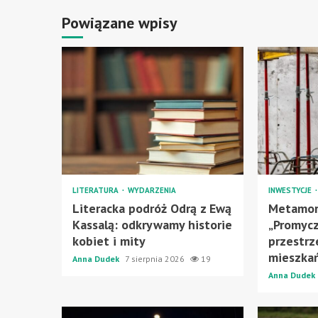
Powiązane wpisy
LITERATURA
WYDARZENIA
INWESTYCJE
Literacka podróż Odrą z Ewą
Metamor
Kassalą: odkrywamy historie
„Promycz
kobiet i mity
przestrz
mieszka
Anna Dudek
7 sierpnia 2026
19
Anna Dudek