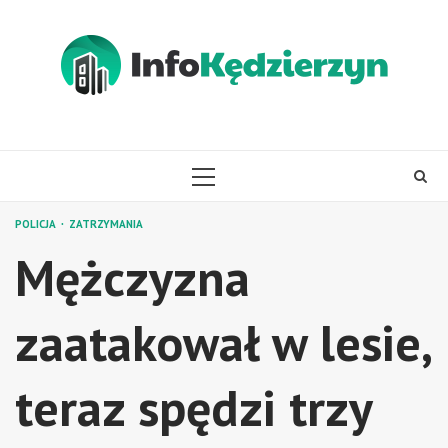
Skip
to
content
PRIMARY
MENU
POLICJA
ZATRZYMANIA
Mężczyzna
zaatakował w lesie,
teraz spędzi trzy