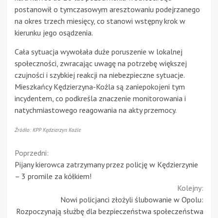
postanowił o tymczasowym aresztowaniu podejrzanego
na okres trzech miesięcy, co stanowi wstępny krok w
kierunku jego osądzenia.
Cała sytuacja wywołała duże poruszenie w lokalnej
społeczności, zwracając uwagę na potrzebę większej
czujności i szybkiej reakcji na niebezpieczne sytuacje.
Mieszkańcy Kędzierzyna-Koźla są zaniepokojeni tym
incydentem, co podkreśla znaczenie monitorowania i
natychmiastowego reagowania na akty przemocy.
Źródło: KPP Kędzierzyn Koźle
Continue
Poprzedni:
Pijany kierowca zatrzymany przez policję w Kędzierzynie
Reading
– 3 promile za kółkiem!
Kolejny:
Nowi policjanci złożyli ślubowanie w Opolu:
Rozpoczynają służbę dla bezpieczeństwa społeczeństwa