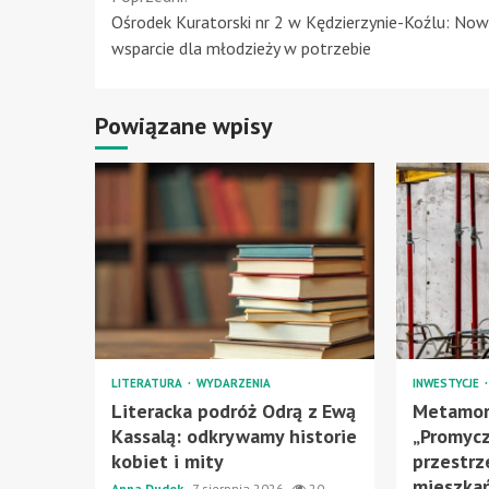
Continue
Ośrodek Kuratorski nr 2 w Kędzierzynie-Koźlu: No
Reading
wsparcie dla młodzieży w potrzebie
Powiązane wpisy
LITERATURA
WYDARZENIA
INWESTYCJE
Literacka podróż Odrą z Ewą
Metamor
Kassalą: odkrywamy historie
„Promycz
kobiet i mity
przestrz
mieszka
Anna Dudek
7 sierpnia 2026
20