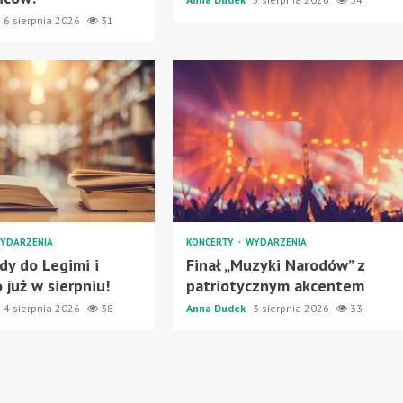
6 sierpnia 2026
31
YDARZENIA
KONCERTY
WYDARZENIA
y do Legimi i
Finał „Muzyki Narodów” z
 już w sierpniu!
patriotycznym akcentem
4 sierpnia 2026
38
Anna Dudek
3 sierpnia 2026
33