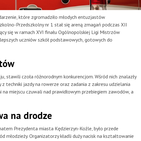
darzenie, które zgromadziło młodych entuzjastów
zkolno-Przedszkolny nr 1 stał się areną zmagań podczas XII
ący się w ramach XVI finału Ogólnopolskiej Ligi Mistrzów
jlepszych uczniów szkół podstawowych, gotowych do
rtów
raju, stawili czoła różnorodnym konkurencjom. Wśród nich znalazły
 z techniki jazdy na rowerze oraz zadania z zakresu udzielania
i na miejscu czuwali nad prawidłowym przebiegiem zawodów, a
wa na drodze
onatem Prezydenta miasta Kędzierzyn-Koźle, było przede
młodzieży. Organizatorzy kładli duży nacisk na kształtowanie