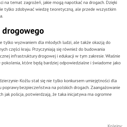
 na temat zagrożeń, jakie mogą napotkać na drogach. Dzięki
nie tylko zdobywać wiedzę teoretyczną, ale przede wszystkim
a.
a drogowego
ie tylko wyzwaniem dla młodych ludzi, ale także okazją do
ch części kraju. Przyczyniają się również do budowania
nej infrastruktury drogowej i edukacji w tym zakresie. Właśnie
e pokolenia, które będą bardziej odpowiedzialne i świadome jako
ierzynie-Koźlu stał się nie tylko konkursem umiejętności dla
ku poprawy bezpieczeństwa na polskich drogach. Zaangażowanie
ich jak policja, potwierdzają, że taka inicjatywa ma ogromne
Kolejny: