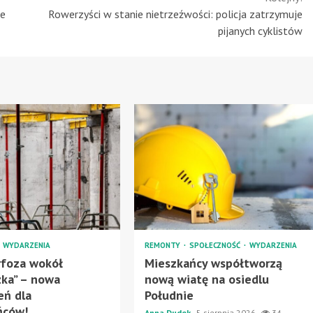
we
Rowerzyści w stanie nietrzeźwości: policja zatrzymuje
pijanych cyklistów
WYDARZENIA
REMONTY
SPOŁECZNOŚĆ
WYDARZENIA
foza wokół
Mieszkańcy współtworzą
ka” – nowa
nową wiatę na osiedlu
eń dla
Południe
ńców!
Anna Dudek
5 sierpnia 2026
34