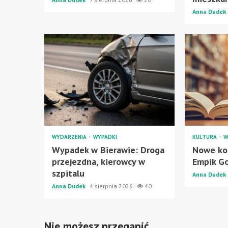
Anna Dudek
WYDARZENIA
WYPADKI
KULTURA
W
Wypadek w Bierawie: Droga
Nowe kod
przejezdna, kierowcy w
Empik Go
szpitalu
Anna Dudek
Anna Dudek
4 sierpnia 2026
40
Nie możesz przegapić