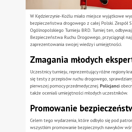
W Kędzierzynie-Koźlu miało miejsce wyjątkowe wy
bezpieczeństwa drogowego z całej Polski. Zespół S
Ogólnopolskiego Turnieju BRD. Turniej ten, odbywaj
Bezpieczeństwa Ruchu Drogowego, przyciągnął na
zaprezentowania swojej wiedzy i umiejętności.
Zmagania młodych ekspe
Uczestnicy turnieju, reprezentujący różne regiony k
się testy z przepisów ruchu drogowego, sprawdziany
pierwszej pomocy przedmedycznej.
Policjanci
obecn
także oceniali umiejętności młodych uczestników.
Promowanie bezpieczeńst
Celem tego wydarzenia, które odbyło się pod patr
wszystkim promowanie bezpiecznych nawyków wśród 