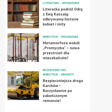
LITERATURA
WYDARZENIA
Literacka podróż Odrą
z Ewą Kassalą:
odkrywamy historie
kobiet i mity
INWESTYCJE
WYDARZENIA
Metamorfoza wokół
„Promyczka” – nowa
przestrzeń dla
mieszkańców!
BEZPIECZEŃSTWO
INWESTYCJE
REMONTY
Bezpieczniejsza droga
Karchów–
Borzysławice po
zakończonym
remoncie!