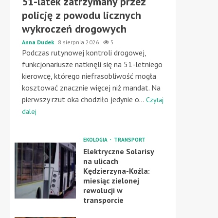
51-latek zatrzymany przez
policję z powodu licznych
wykroczeń drogowych
Anna Dudek
8 sierpnia 2026
5
Podczas rutynowej kontroli drogowej,
funkcjonariusze natknęli się na 51-letniego
kierowcę, którego niefrasobliwość mogła
kosztować znacznie więcej niż mandat. Na
pierwszy rzut oka chodziło jedynie o...
Czytaj
dalej
EKOLOGIA
TRANSPORT
Elektryczne Solarisy
na ulicach
Kędzierzyna-Koźla:
miesiąc zielonej
rewolucji w
transporcie