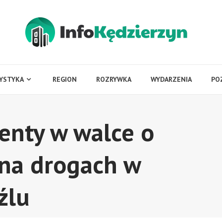
YSTYKA
REGION
ROZRYWKA
WYDARZENIA
PO
enty w walce o
na drogach w
źlu