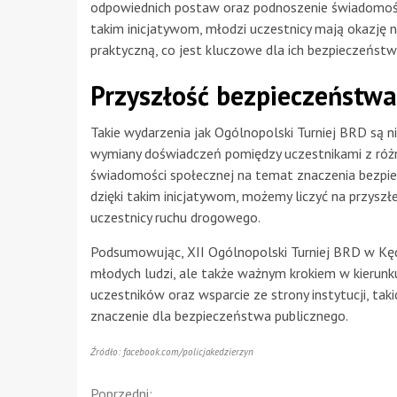
odpowiednich postaw oraz podnoszenie świadomości
takim inicjatywom, młodzi uczestnicy mają okazję 
praktyczną, co jest kluczowe dla ich bezpieczeństw
Przyszłość bezpieczeństw
Takie wydarzenia jak Ogólnopolski Turniej BRD są n
wymiany doświadczeń pomiędzy uczestnikami z różny
świadomości społecznej na temat znaczenia bezpiecz
dzięki takim inicjatywom, możemy liczyć na przyszł
uczestnicy ruchu drogowego.
Podsumowując, XII Ogólnopolski Turniej BRD w Kędz
młodych ludzi, ale także ważnym krokiem w kierun
uczestników oraz wsparcie ze strony instytucji, tak
znaczenie dla bezpieczeństwa publicznego.
Źródło: facebook.com/policjakedzierzyn
Poprzedni: