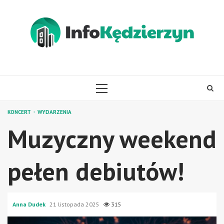
Skip
to
content
PRIMARY
MENU
KONCERT
WYDARZENIA
Muzyczny weekend
pełen debiutów!
Anna Dudek
21 listopada 2025
315