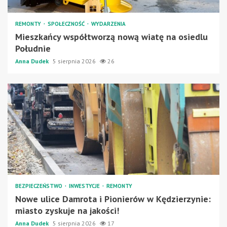
REMONTY
SPOŁECZNOŚĆ
WYDARZENIA
Mieszkańcy współtworzą nową wiatę na osiedlu
Południe
Anna Dudek
5 sierpnia 2026
26
BEZPIECZEŃSTWO
INWESTYCJE
REMONTY
Nowe ulice Damrota i Pionierów w Kędzierzynie:
miasto zyskuje na jakości!
Anna Dudek
5 sierpnia 2026
17