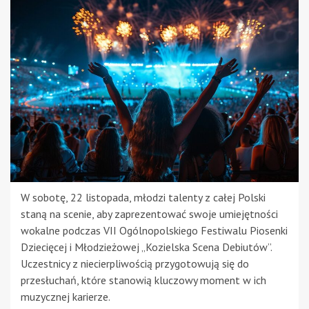
W sobotę, 22 listopada, młodzi talenty z całej Polski
staną na scenie, aby zaprezentować swoje umiejętności
wokalne podczas VII Ogólnopolskiego Festiwalu Piosenki
Dziecięcej i Młodzieżowej „Kozielska Scena Debiutów”.
Uczestnicy z niecierpliwością przygotowują się do
przesłuchań, które stanowią kluczowy moment w ich
muzycznej karierze.