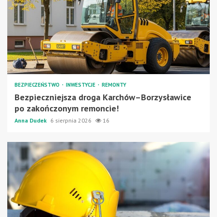
BEZPIECZEŃSTWO
INWESTYCJE
REMONTY
Bezpieczniejsza droga Karchów–Borzysławice
po zakończonym remoncie!
Anna Dudek
6 sierpnia 2026
16