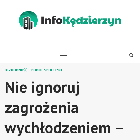
Skip
to
content
PRIMARY
MENU
BEZDOMNOŚĆ
POMOC SPOŁECZNA
Nie ignoruj
zagrożenia
wychłodzeniem –