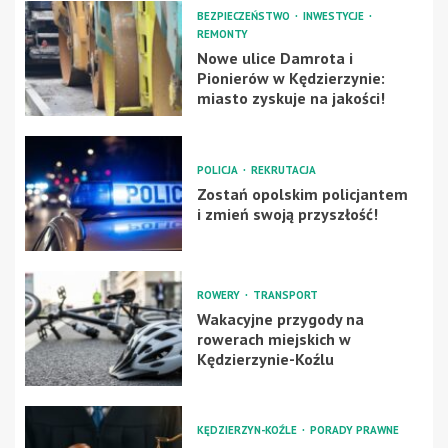
BEZPIECZEŃSTWO
INWESTYCJE
REMONTY
Nowe ulice Damrota i
Pionierów w Kędzierzynie:
miasto zyskuje na jakości!
POLICJA
REKRUTACJA
Zostań opolskim policjantem
i zmień swoją przyszłość!
ROWERY
TRANSPORT
Wakacyjne przygody na
rowerach miejskich w
Kędzierzynie-Koźlu
KĘDZIERZYN-KOŹLE
PORADY PRAWNE