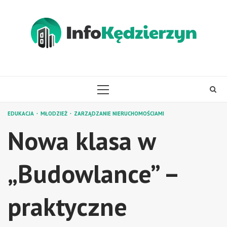
Skip
to
content
PRIMARY
MENU
EDUKACJA
MŁODZIEŻ
ZARZĄDZANIE NIERUCHOMOŚCIAMI
Nowa klasa w
„Budowlance” –
praktyczne