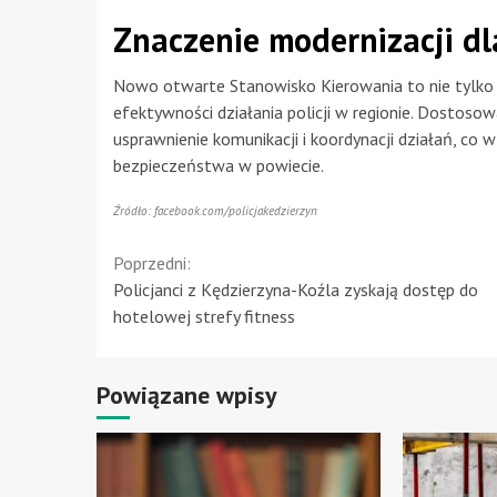
Znaczenie modernizacji dl
Nowo otwarte Stanowisko Kierowania to nie tylko
efektywności działania policji w regionie. Dostos
usprawnienie komunikacji i koordynacji działań, co 
bezpieczeństwa w powiecie.
Źródło: facebook.com/policjakedzierzyn
Continue
Poprzedni:
Policjanci z Kędzierzyna-Koźla zyskają dostęp do
Reading
hotelowej strefy fitness
Powiązane wpisy