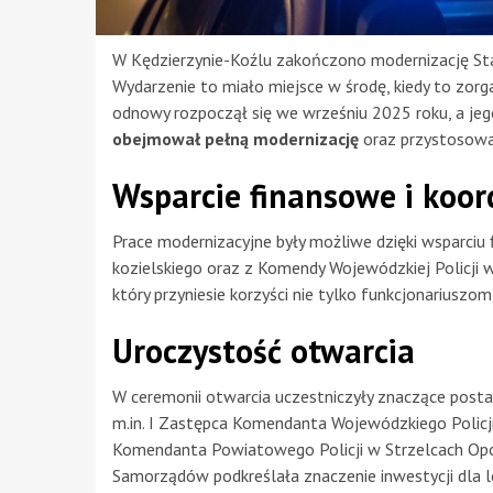
W Kędzierzynie-Koźlu zakończono modernizację St
Wydarzenie to miało miejsce w środę, kiedy to zo
odnowy rozpoczął się we wrześniu 2025 roku, a jeg
obejmował pełną modernizację
oraz przystosowan
Wsparcie finansowe i koor
Prace modernizacyjne były możliwe dzięki wsparci
kozielskiego oraz z Komendy Wojewódzkiej Policji w 
który przyniesie korzyści nie tylko funkcjonariusz
Uroczystość otwarcia
W ceremonii otwarcia uczestniczyły znaczące postac
m.in. I Zastępca Komendanta Wojewódzkiego Policji
Komendanta Powiatowego Policji w Strzelcach Opols
Samorządów podkreślała znaczenie inwestycji dla l