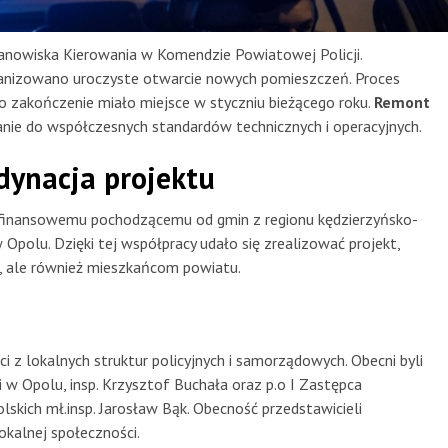
anowiska Kierowania w Komendzie Powiatowej Policji.
rganizowano uroczyste otwarcie nowych pomieszczeń. Proces
o zakończenie miało miejsce w styczniu bieżącego roku.
Remont
ie do współczesnych standardów technicznych i operacyjnych.
dynacja projektu
u finansowemu pochodzącemu od gmin z regionu kędzierzyńsko-
Opolu. Dzięki tej współpracy udało się zrealizować projekt,
om, ale również mieszkańcom powiatu.
i z lokalnych struktur policyjnych i samorządowych. Obecni byli
 w Opolu, insp. Krzysztof Buchała oraz p.o I Zastępca
kich mł.insp. Jarosław Bąk. Obecność przedstawicieli
okalnej społeczności.