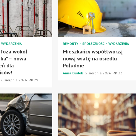
WYDARZENIA
REMONTY
SPOŁECZNOŚĆ
WYDARZENIA
foza wokół
Mieszkańcy współtworzą
ka” – nowa
nową wiatę na osiedlu
eń dla
Południe
ńców!
Anna Dudek
5 sierpnia 2026
33
6 sierpnia 2026
29