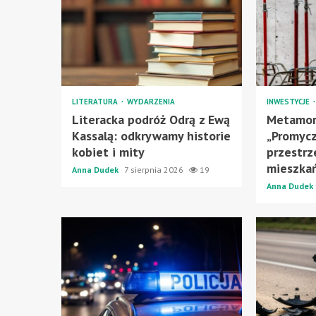
LITERATURA
WYDARZENIA
INWESTYCJE
Literacka podróż Odrą z Ewą
Metamor
Kassalą: odkrywamy historie
„Promycz
kobiet i mity
przestrz
mieszka
Anna Dudek
7 sierpnia 2026
19
Anna Dudek