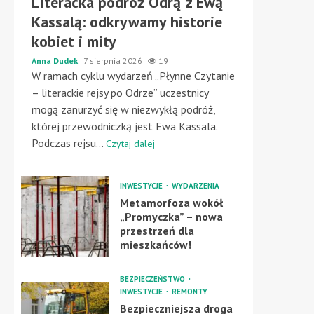
Literacka podróż Odrą z Ewą
Kassalą: odkrywamy historie
kobiet i mity
Anna Dudek
7 sierpnia 2026
19
W ramach cyklu wydarzeń „Płynne Czytanie
– literackie rejsy po Odrze” uczestnicy
mogą zanurzyć się w niezwykłą podróż,
której przewodniczką jest Ewa Kassala.
Podczas rejsu...
Czytaj dalej
INWESTYCJE
WYDARZENIA
Metamorfoza wokół
„Promyczka” – nowa
przestrzeń dla
mieszkańców!
BEZPIECZEŃSTWO
INWESTYCJE
REMONTY
Bezpieczniejsza droga