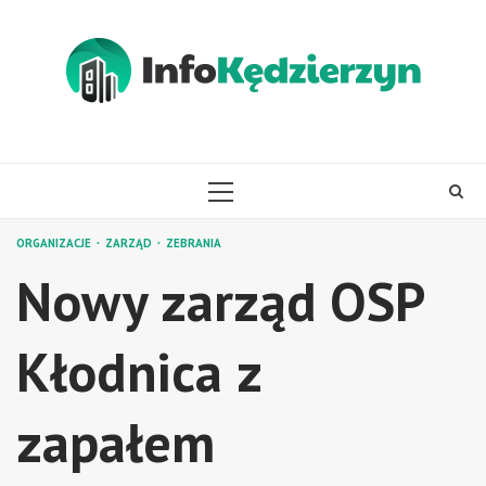
Skip
to
content
PRIMARY
MENU
ORGANIZACJE
ZARZĄD
ZEBRANIA
Nowy zarząd OSP
Kłodnica z
zapałem