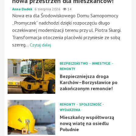
nowa przestrzeń dla mieszkańców!
Anna Dudek
6 sierpnia 2026
14
Nowa era dla Środowiskowego Domu Samopomocy
„Promyczek” nadchodzi dzięki rozpoczęciu długo
oczekiwanej modernizacji terenu przy ul. Piotra Skargi.
Transformacja otoczenia placówki przyniesie ze sobą
szereg...
Czytaj dalej
BEZPIECZEŃSTWO
INWESTYCJE
REMONTY
Bezpieczniejsza droga
Karchów–Borzysławice po
zakończonym remoncie!
REMONTY
SPOŁECZNOŚĆ
WYDARZENIA
Mieszkańcy współtworzą
nową wiatę na osiedlu
Południe