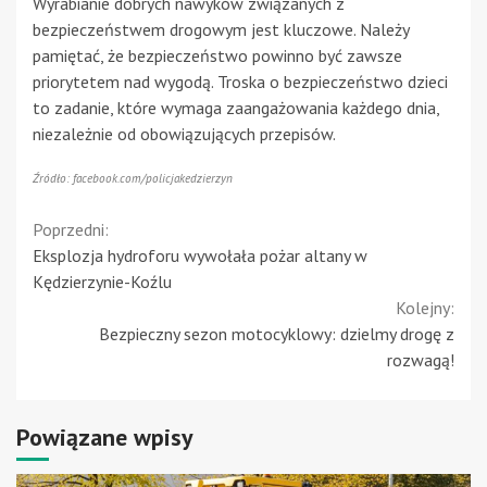
Wyrabianie dobrych nawyków związanych z
bezpieczeństwem drogowym jest kluczowe. Należy
pamiętać, że bezpieczeństwo powinno być zawsze
priorytetem nad wygodą. Troska o bezpieczeństwo dzieci
to zadanie, które wymaga zaangażowania każdego dnia,
niezależnie od obowiązujących przepisów.
Źródło: facebook.com/policjakedzierzyn
Continue
Poprzedni:
Eksplozja hydroforu wywołała pożar altany w
Reading
Kędzierzynie-Koźlu
Kolejny:
Bezpieczny sezon motocyklowy: dzielmy drogę z
rozwagą!
Powiązane wpisy