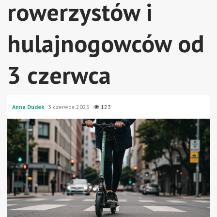
rowerzystów i
hulajnogowców od
3 czerwca
Anna Dudek
3 czerwca 2026
123