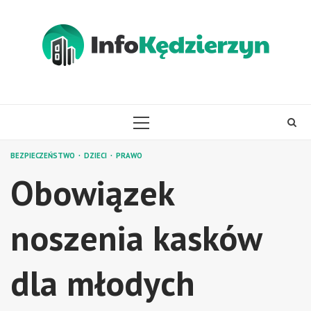
Skip
to
content
PRIMARY
MENU
BEZPIECZEŃSTWO
DZIECI
PRAWO
Obowiązek
noszenia kasków
dla młodych