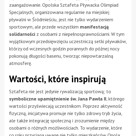
zaangażowanie. Opolska Sztafeta Pływacka Olimpiad
Specjalnych, organizowana regularnie na miejskiej
pływalni w Śródmieściu, jest nie tylko wydarzeniem
sportowym, ale przede wszystkim
manifestacją
solidarności
z osobami z niepełnosprawnościami. W tym
wyjątkowym przedsięwzięciu uczestniczą setki pływaków,
którzy od wczesnych godzin porannych do późnej nocy
pokonują długości basenu, tworząc niepowtarzalną
atmosferę.
Wartości, które inspirują
Sztafeta nie jest jedynie rywalizacją sportową; to
symboliczne upamiętnienie św. Jana Pawła II
, którego
wartości przyświecają uczestnikom. Poprzez aktywność
fizyczną, inicjatywa promuje nie tylko zdrowy tryb życia,
ale także integrację społeczną i zrozumienie między
osobami o różnych możliwościach. To wydarzenie, które
co roku przyciąga uwagę nie tylko mieszkańców Opola,