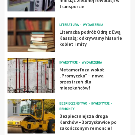
miesiąc zielonej rewolucji w
transporcie
LITERATURA
WYDARZENIA
Literacka podróż Odrą z Ewą
Kassalą: odkrywamy historie
kobiet i mity
INWESTYCJE
WYDARZENIA
Metamorfoza wokół
„Promyczka” – nowa
przestrzeń dla
mieszkańców!
BEZPIECZEŃSTWO
INWESTYCJE
REMONTY
Bezpieczniejsza droga
Karchów–Borzysławice po
zakończonym remoncie!