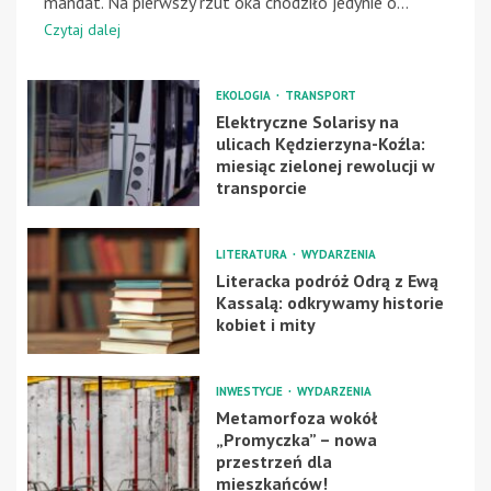
mandat. Na pierwszy rzut oka chodziło jedynie o...
Czytaj dalej
EKOLOGIA
TRANSPORT
Elektryczne Solarisy na
ulicach Kędzierzyna-Koźla:
miesiąc zielonej rewolucji w
transporcie
LITERATURA
WYDARZENIA
Literacka podróż Odrą z Ewą
Kassalą: odkrywamy historie
kobiet i mity
INWESTYCJE
WYDARZENIA
Metamorfoza wokół
„Promyczka” – nowa
przestrzeń dla
mieszkańców!