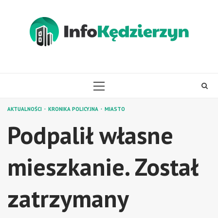
Skip
to
content
PRIMARY
MENU
AKTUALNOŚCI
KRONIKA POLICYJNA
MIASTO
Podpalił własne
mieszkanie. Został
zatrzymany