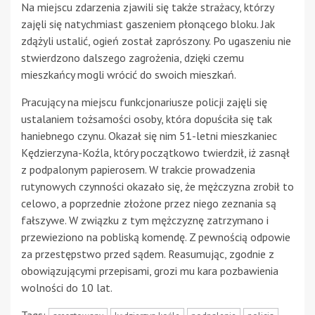
Na miejscu zdarzenia zjawili się także strażacy, którzy
zajęli się natychmiast gaszeniem płonącego bloku. Jak
zdążyli ustalić, ogień został zaprószony. Po ugaszeniu nie
stwierdzono dalszego zagrożenia, dzięki czemu
mieszkańcy mogli wrócić do swoich mieszkań.
Pracujący na miejscu funkcjonariusze policji zajęli się
ustalaniem tożsamości osoby, która dopuściła się tak
haniebnego czynu. Okazał się nim 51-letni mieszkaniec
Kędzierzyna-Koźla, który początkowo twierdził, iż zasnął
z podpalonym papierosem. W trakcie prowadzenia
rutynowych czynności okazało się, że mężczyzna zrobił to
celowo, a poprzednie złożone przez niego zeznania są
fałszywe. W związku z tym mężczyznę zatrzymano i
przewieziono na pobliską komendę. Z pewnością odpowie
za przestępstwo przed sądem. Reasumując, zgodnie z
obowiązującymi przepisami, grozi mu kara pozbawienia
wolności do 10 lat.
Tags: