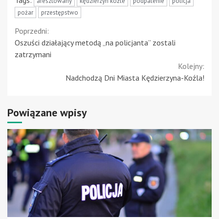
aresztowany
kędzierzyn koźle
podpalenie
policja
pożar
przestępstwo
Continue
Poprzedni:
Oszuści działający metodą „na policjanta” zostali
Reading
zatrzymani
Kolejny:
Nadchodzą Dni Miasta Kędzierzyna-Koźla!
Powiązane wpisy