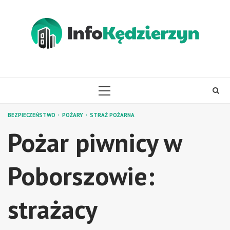
Skip
to
content
PRIMARY
MENU
BEZPIECZEŃSTWO
POŻARY
STRAŻ POŻARNA
Pożar piwnicy w
Poborszowie:
strażacy