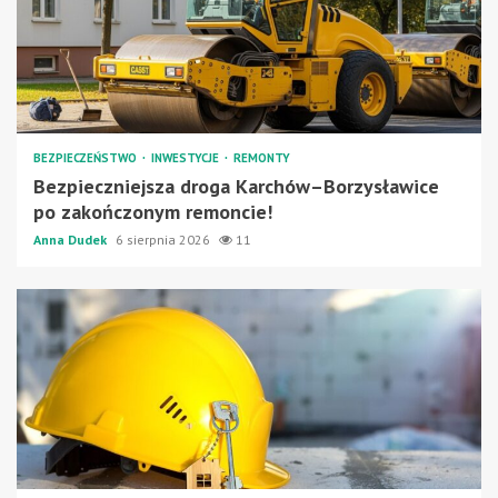
BEZPIECZEŃSTWO
INWESTYCJE
REMONTY
Bezpieczniejsza droga Karchów–Borzysławice
po zakończonym remoncie!
Anna Dudek
6 sierpnia 2026
11