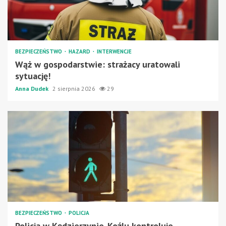
BEZPIECZEŃSTWO
HAZARD
INTERWENCJE
Wąż w gospodarstwie: strażacy uratowali
sytuację!
Anna Dudek
2 sierpnia 2026
29
BEZPIECZEŃSTWO
POLICJA
Policja w Kędzierzynie-Koźlu kontroluje