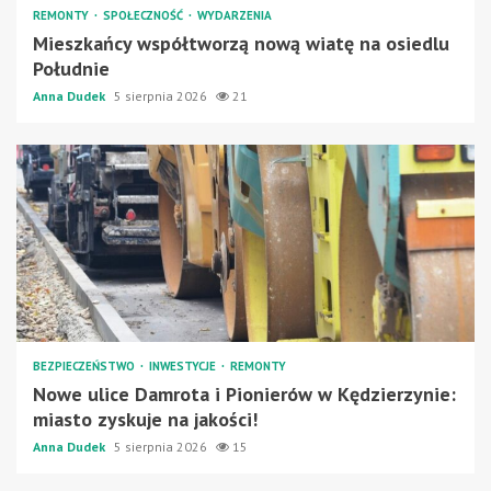
REMONTY
SPOŁECZNOŚĆ
WYDARZENIA
Mieszkańcy współtworzą nową wiatę na osiedlu
Południe
Anna Dudek
5 sierpnia 2026
21
BEZPIECZEŃSTWO
INWESTYCJE
REMONTY
Nowe ulice Damrota i Pionierów w Kędzierzynie:
miasto zyskuje na jakości!
Anna Dudek
5 sierpnia 2026
15