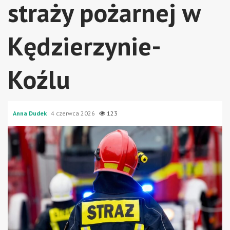
straży pożarnej w
Kędzierzynie-
Koźlu
Anna Dudek
4 czerwca 2026
123