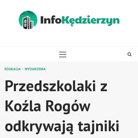
Skip
to
content
PRIMARY
MENU
EDUKACJA
WYDARZENIA
Przedszkolaki z
Koźla Rogów
odkrywają tajniki