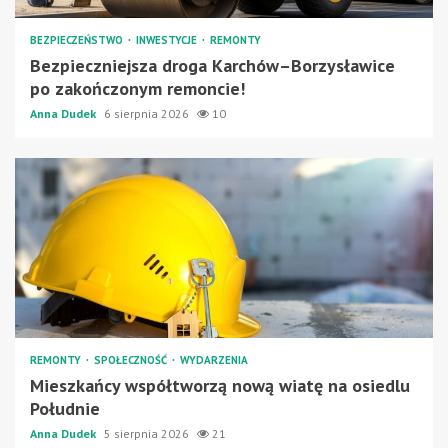
BEZPIECZEŃSTWO
INWESTYCJE
REMONTY
Bezpieczniejsza droga Karchów–Borzysławice
po zakończonym remoncie!
Anna Dudek
6 sierpnia 2026
10
REMONTY
SPOŁECZNOŚĆ
WYDARZENIA
Mieszkańcy współtworzą nową wiatę na osiedlu
Południe
Anna Dudek
5 sierpnia 2026
21