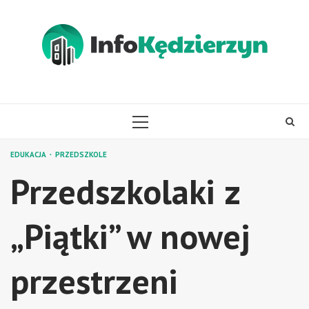
Skip
to
content
PRIMARY
MENU
EDUKACJA
PRZEDSZKOLE
Przedszkolaki z
„Piątki” w nowej
przestrzeni