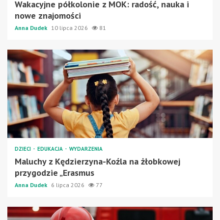
Wakacyjne półkolonie z MOK: radość, nauka i
nowe znajomości
Anna Dudek
10 lipca 2026
81
DZIECI
EDUKACJA
WYDARZENIA
Maluchy z Kędzierzyna-Koźla na żłobkowej
przygodzie „Erasmus
Anna Dudek
6 lipca 2026
77