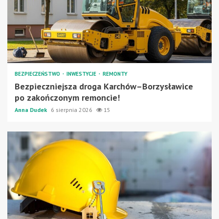
BEZPIECZEŃSTWO
INWESTYCJE
REMONTY
Bezpieczniejsza droga Karchów–Borzysławice
po zakończonym remoncie!
Anna Dudek
6 sierpnia 2026
15