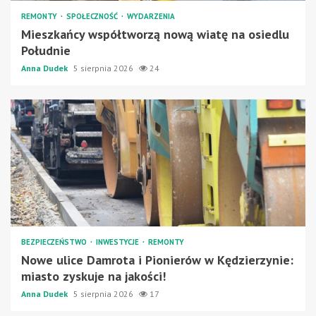
REMONTY
SPOŁECZNOŚĆ
WYDARZENIA
Mieszkańcy współtworzą nową wiatę na osiedlu
Południe
Anna Dudek
5 sierpnia 2026
24
BEZPIECZEŃSTWO
INWESTYCJE
REMONTY
Nowe ulice Damrota i Pionierów w Kędzierzynie:
miasto zyskuje na jakości!
Anna Dudek
5 sierpnia 2026
17