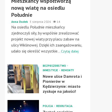
Mieszkańcy współtworzą
nową wiatę na osiedlu
Południe
Anna Dudek
5 sierpnia 2026
14
Na osiedlu Południe mieszkańcy
zjednoczyli siły, by wspólnie zrealizować
projekt nowej wiaty przy placu zabaw na
ulicy Wiklinowej. Dzięki ich zaangażowaniu,
udało się określić wszystkie...
Czytaj dalej
BEZPIECZEŃSTWO
INWESTYCJE
REMONTY
Nowe ulice Damrota i
Pionierów w
Kędzierzynie: miasto
zyskuje na jakości!
POLICJA
REKRUTACJA