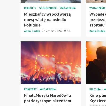
REMONTY
SPOŁECZNOŚĆ
WYDARZENIA
WYDARZENI
Mieszkańcy współtworzą
Wypadek
nową wiatę na osiedlu
przejezd
Południe
szpitalu
Anna Dudek
5 sierpnia 2026
14
Anna Dudek
KONCERTY
WYDARZENIA
KULTURA
W
Finał „Muzyki Narodów” z
Kino pl
patriotycznym akcentem
Kędzierz