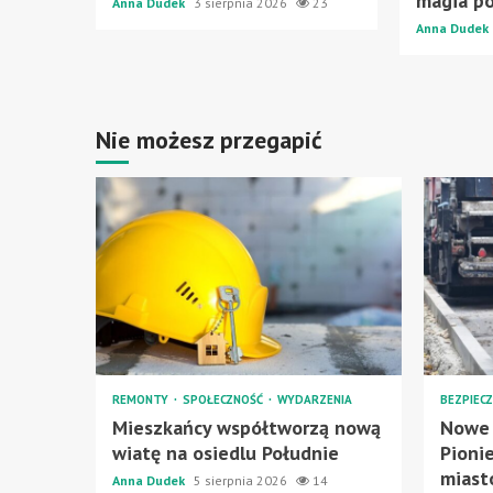
magia p
Anna Dudek
3 sierpnia 2026
23
Anna Dudek
Nie możesz przegapić
REMONTY
SPOŁECZNOŚĆ
WYDARZENIA
BEZPIEC
Mieszkańcy współtworzą nową
Nowe 
wiatę na osiedlu Południe
Pioni
miasto
Anna Dudek
5 sierpnia 2026
14