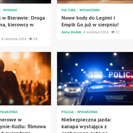
A
WYPADKI
KULTURA
WYDARZENIA
 w Bierawie: Droga
Nowe kody do Legimi i
na, kierowcy w
Empik Go już w sierpniu!
Anna Dudek
4 sierpnia 2026
22
4 sierpnia 2026
28
YDARZENIA
POLICJA
WYDARZENIA
enerowe w
Niebezpieczna jazda:
ynie-Koźlu: filmowa
kanapa wystająca z