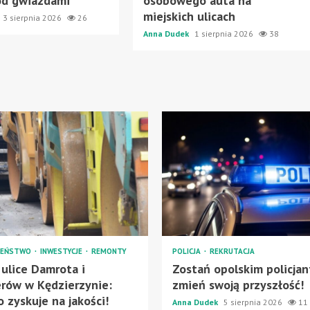
od gwiazdami
osobowego auta na
miejskich ulicach
3 sierpnia 2026
26
Anna Dudek
1 sierpnia 2026
38
ZEŃSTWO
INWESTYCJE
REMONTY
POLICJA
REKRUTACJA
ulice Damrota i
Zostań opolskim policjan
erów w Kędzierzynie:
zmień swoją przyszłość!
 zyskuje na jakości!
Anna Dudek
5 sierpnia 2026
11