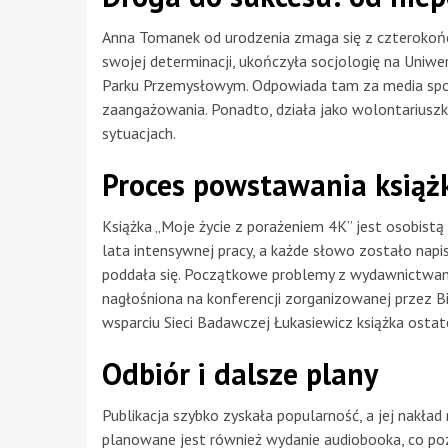
Anna Tomanek od urodzenia zmaga się z czteroko
swojej determinacji, ukończyła socjologię na Uniwe
Parku Przemysłowym. Odpowiada tam za media społe
zaangażowania. Ponadto, działa jako wolontariuszk
sytuacjach.
Proces powstawania książ
Książka „Moje życie z porażeniem 4K” jest osobistą
lata intensywnej pracy, a każde słowo zostało nap
poddała się. Początkowe problemy z wydawnictwami u
nagłośniona na konferencji zorganizowanej przez B
wsparciu Sieci Badawczej Łukasiewicz książka ostate
Odbiór i dalsze plany
Publikacja szybko zyskała popularność, a jej nakład
planowane jest również wydanie audiobooka, co pozw