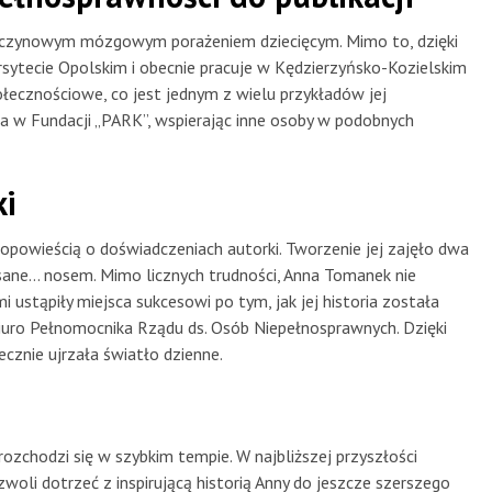
ńczynowym mózgowym porażeniem dziecięcym. Mimo to, dzięki
rsytecie Opolskim i obecnie pracuje w Kędzierzyńsko-Kozielskim
cznościowe, co jest jednym z wielu przykładów jej
a w Fundacji „PARK”, wspierając inne osoby w podobnych
ki
 opowieścią o doświadczeniach autorki. Tworzenie jej zajęło dwa
isane… nosem. Mimo licznych trudności, Anna Tomanek nie
stąpiły miejsca sukcesowi po tym, jak jej historia została
iuro Pełnomocnika Rządu ds. Osób Niepełnosprawnych. Dzięki
cznie ujrzała światło dzienne.
 rozchodzi się w szybkim tempie. W najbliższej przyszłości
oli dotrzeć z inspirującą historią Anny do jeszcze szerszego