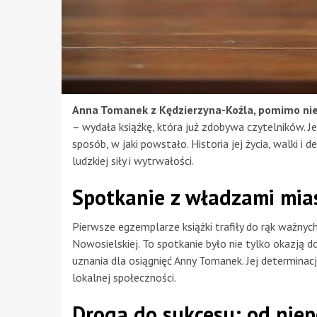
Anna Tomanek z Kędzierzyna-Koźla, pomimo nie
– wydała książkę, która już zdobywa czytelników. Je
sposób, w jaki powstało. Historia jej życia, walki i 
ludzkiej siły i wytrwałości.
Spotkanie z władzami mia
Pierwsze egzemplarze książki trafiły do rąk ważnyc
Nowosielskiej. To spotkanie było nie tylko okazją d
uznania dla osiągnięć Anny Tomanek. Jej determina
lokalnej społeczności.
Droga do sukcesu: od niep