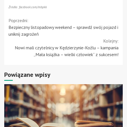
Źródło: facebook.com/mbpkk
Continue
Poprzedni:
Bezpieczny listopadowy weekend – sprawdź swój pojazd i
Reading
uniknij zagrożeń
Kolejny:
Nowi mali czytelnicy w Kędzierzynie-Koźlu – kampania
„Mała książka – wielki człowiek” z sukcesem!
Powiązane wpisy