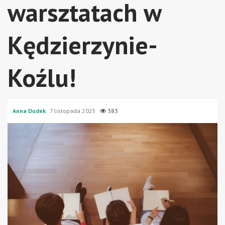
warsztatach w
Kędzierzynie-
Koźlu!
Anna Dudek
7 listopada 2025
383