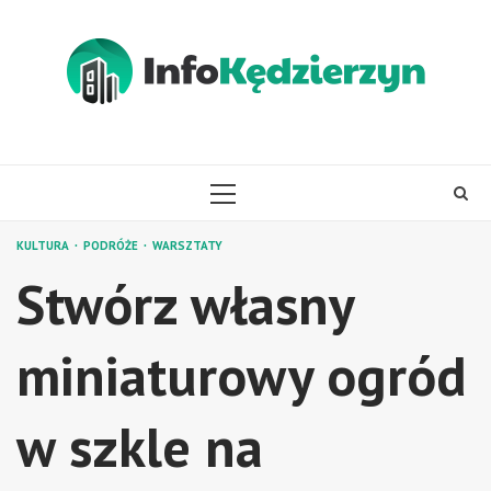
Skip
to
content
PRIMARY
MENU
KULTURA
PODRÓŻE
WARSZTATY
Stwórz własny
miniaturowy ogród
w szkle na