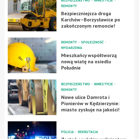
BEZPIECZEŃSTWO
INWESTYCJE
REMONTY
Bezpieczniejsza droga
Karchów–Borzysławice po
zakończonym remoncie!
REMONTY
SPOŁECZNOŚĆ
WYDARZENIA
Mieszkańcy współtworzą
nową wiatę na osiedlu
Południe
BEZPIECZEŃSTWO
INWESTYCJE
REMONTY
Nowe ulice Damrota i
Pionierów w Kędzierzynie:
miasto zyskuje na jakości!
POLICJA
REKRUTACJA