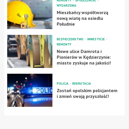
REMONTY
SPOŁECZNOŚĆ
WYDARZENIA
Mieszkańcy współtworzą
nową wiatę na osiedlu
Południe
BEZPIECZEŃSTWO
INWESTYCJE
REMONTY
Nowe ulice Damrota i
Pionierów w Kędzierzynie:
miasto zyskuje na jakości!
POLICJA
REKRUTACJA
Zostań opolskim policjantem
i zmień swoją przyszłość!