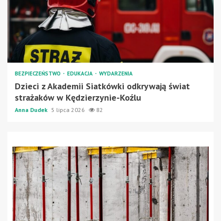
BEZPIECZEŃSTWO
EDUKACJA
WYDARZENIA
Dzieci z Akademii Siatkówki odkrywają świat
strażaków w Kędzierzynie-Koźlu
Anna Dudek
5 lipca 2026
82