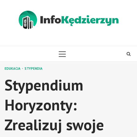
Skip
to
content
PRIMARY
MENU
EDUKACJA
STYPENDIA
Stypendium
Horyzonty:
Zrealizuj swoje