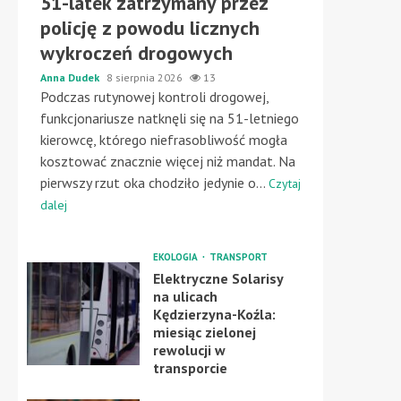
51-latek zatrzymany przez
policję z powodu licznych
wykroczeń drogowych
Anna Dudek
8 sierpnia 2026
13
Podczas rutynowej kontroli drogowej,
funkcjonariusze natknęli się na 51-letniego
kierowcę, którego niefrasobliwość mogła
kosztować znacznie więcej niż mandat. Na
pierwszy rzut oka chodziło jedynie o...
Czytaj
dalej
EKOLOGIA
TRANSPORT
Elektryczne Solarisy
na ulicach
Kędzierzyna-Koźla:
miesiąc zielonej
rewolucji w
transporcie