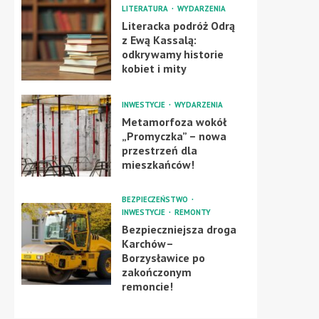
LITERATURA
WYDARZENIA
Literacka podróż Odrą
z Ewą Kassalą:
odkrywamy historie
kobiet i mity
INWESTYCJE
WYDARZENIA
Metamorfoza wokół
„Promyczka” – nowa
przestrzeń dla
mieszkańców!
BEZPIECZEŃSTWO
INWESTYCJE
REMONTY
Bezpieczniejsza droga
Karchów–
Borzysławice po
zakończonym
remoncie!