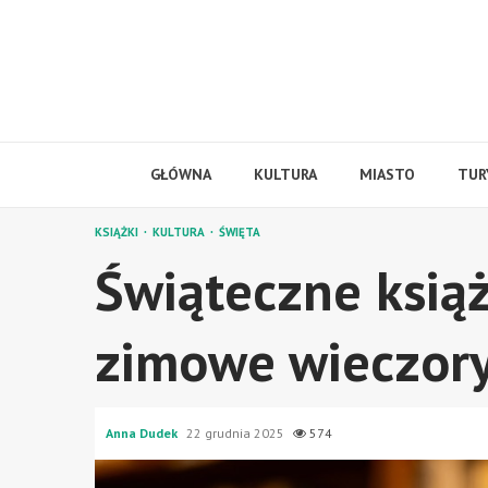
Skip
to
content
GŁÓWNA
KULTURA
MIASTO
TUR
KSIĄŻKI
KULTURA
ŚWIĘTA
Świąteczne książ
zimowe wieczor
Anna Dudek
22 grudnia 2025
574