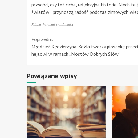
przygód, czy też ciche, refleksyjne historie. Niech 
światów i przynoszą radość podczas zimowych wie
Źródło: facebook.com/mbpkk
Continue
Poprzedni:
Młodzież Kędzierzyna-Koźla tworzy piosenkę przec
Reading
hejtowi w ramach „Mostów Dobrych Słów”
Powiązane wpisy