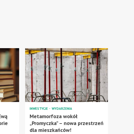
INWESTYCJE
WYDARZENIA
 Ewą
Metamorfoza wokół
orie
„Promyczka” – nowa przestrzeń
dla mieszkańców!