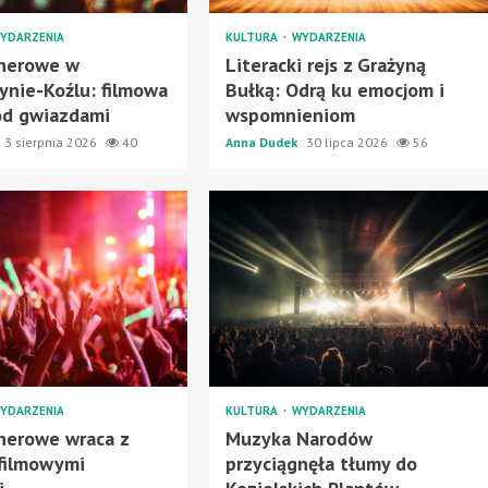
YDARZENIA
KULTURA
WYDARZENIA
enerowe w
Literacki rejs z Grażyną
ynie-Koźlu: filmowa
Bułką: Odrą ku emocjom i
od gwiazdami
wspomnieniom
3 sierpnia 2026
40
Anna Dudek
30 lipca 2026
56
YDARZENIA
KULTURA
WYDARZENIA
nerowe wraca z
Muzyka Narodów
filmowymi
przyciągnęła tłumy do