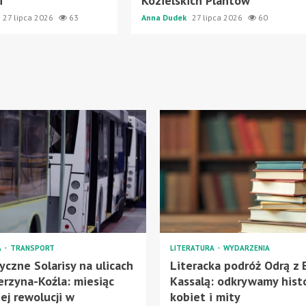
i
Kozielskich Plantów
27 lipca 2026
63
Anna Dudek
27 lipca 2026
60
A
TRANSPORT
LITERATURA
WYDARZENIA
yczne Solarisy na ulicach
Literacka podróż Odrą z
erzyna-Koźla: miesiąc
Kassalą: odkrywamy hist
ej rewolucji w
kobiet i mity