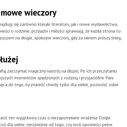
zimowe wieczory
jdują się zarówno klasyki literatury, jak i nowe wydawnictwa,
eści o rodzinie, przyjaźni i miłości sprawiają, że każda strona to
yszem na długie, spokojne wieczory, gdy za oknem prószy śnieg,
dłużej
fią zatrzymać magiczny nastrój na dłużej. Po ich przeczytaniu
iejszych momentów spędzonych z rodziną i przyjaciółmi. Pani
hęca do tego, by znaleźć chwilę tylko dla siebie, pozwolić sobie
cić ten wyjątkowy czas o niezapomniane wrażenia. Dzięki
coś dla siebie, niezależnie od tego, czy woli opowieści pełne