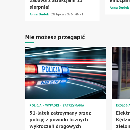
zabawa z atrakcjami 15
emocjam
sierpnia!
Anna Dudek
Anna Dudek
28 lipca 2026
71
Nie możesz przegapić
POLICJA
WYPADKI
ZATRZYMANIA
EKOLOGI
51-latek zatrzymany przez
Elektr
policję z powodu licznych
Kędzi
wykroczeń drogowych
zielon