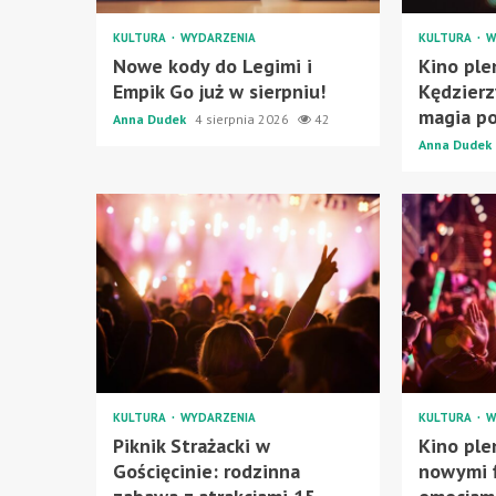
KULTURA
WYDARZENIA
KULTURA
W
Nowe kody do Legimi i
Kino pl
Empik Go już w sierpniu!
Kędzierz
magia p
Anna Dudek
4 sierpnia 2026
42
Anna Dudek
KULTURA
WYDARZENIA
KULTURA
W
Piknik Strażacki w
Kino ple
Gościęcinie: rodzinna
nowymi 