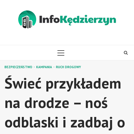
Skip
to
content
PRIMARY
MENU
BEZPIECZEŃSTWO
KAMPANIA
RUCH DROGOWY
Świeć przykładem
na drodze – noś
odblaski i zadbaj o