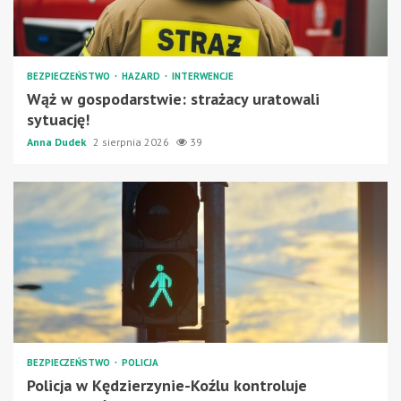
BEZPIECZEŃSTWO
HAZARD
INTERWENCJE
Wąż w gospodarstwie: strażacy uratowali
sytuację!
Anna Dudek
2 sierpnia 2026
39
BEZPIECZEŃSTWO
POLICJA
Policja w Kędzierzynie-Koźlu kontroluje