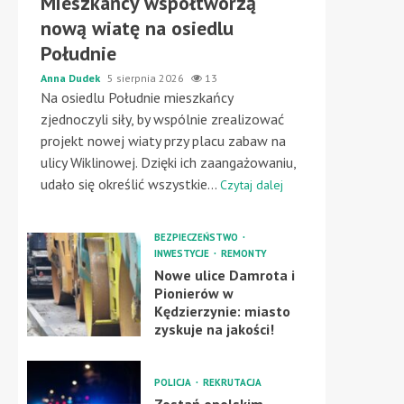
Mieszkańcy współtworzą
nową wiatę na osiedlu
Południe
Anna Dudek
5 sierpnia 2026
13
Na osiedlu Południe mieszkańcy
zjednoczyli siły, by wspólnie zrealizować
projekt nowej wiaty przy placu zabaw na
ulicy Wiklinowej. Dzięki ich zaangażowaniu,
udało się określić wszystkie...
Czytaj dalej
BEZPIECZEŃSTWO
INWESTYCJE
REMONTY
Nowe ulice Damrota i
Pionierów w
Kędzierzynie: miasto
zyskuje na jakości!
POLICJA
REKRUTACJA