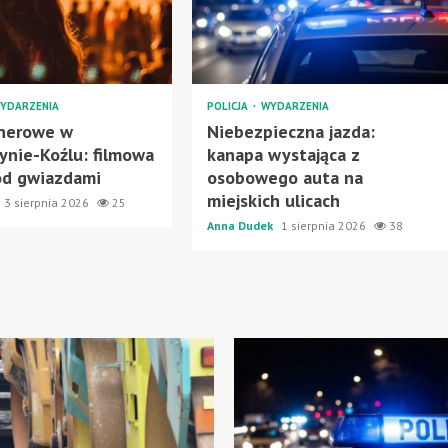
YDARZENIA
POLICJA
WYDARZENIA
enerowe w
Niebezpieczna jazda:
ynie-Koźlu: filmowa
kanapa wystająca z
od gwiazdami
osobowego auta na
miejskich ulicach
3 sierpnia 2026
25
Anna Dudek
1 sierpnia 2026
38