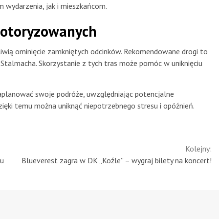
 wydarzenia, jak i mieszkańcom.
motoryzowanych
iwią ominięcie zamkniętych odcinków. Rekomendowane drogi to
ła Stalmacha. Skorzystanie z tych tras może pomóc w uniknięciu
zaplanować swoje podróże, uwzględniając potencjalne
zięki temu można uniknąć niepotrzebnego stresu i opóźnień.
Kolejny:
bu
Blueverest zagra w DK „Koźle” – wygraj bilety na koncert!