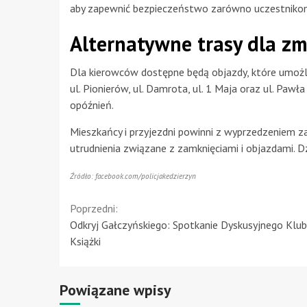
aby zapewnić bezpieczeństwo zarówno uczestnikom
Alternatywne trasy dla z
Dla kierowców dostępne będą objazdy, które umożl
ul. Pionierów, ul. Damrota, ul. 1 Maja oraz ul. Paw
opóźnień.
Mieszkańcy i przyjezdni powinni z wyprzedzeniem 
utrudnienia związane z zamknięciami i objazdami. D
Źródło: facebook.com/policjakedzierzyn
Continue
Poprzedni:
Odkryj Gałczyńskiego: Spotkanie Dyskusyjnego Klu
Reading
Książki
Powiązane wpisy