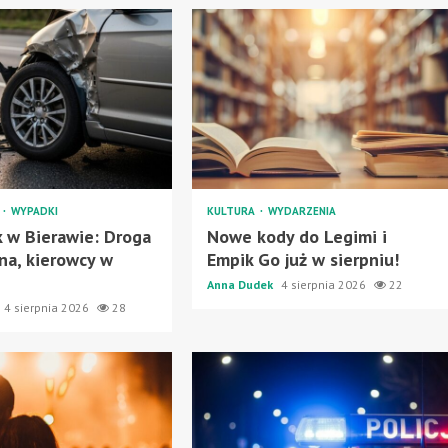
A
WYPADKI
KULTURA
WYDARZENIA
 w Bierawie: Droga
Nowe kody do Legimi i
na, kierowcy w
Empik Go już w sierpniu!
Anna Dudek
4 sierpnia 2026
22
4 sierpnia 2026
28