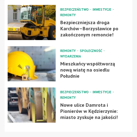
BEZPIECZEŃSTWO
INWESTYCJE
REMONTY
Bezpieczniejsza droga
Karchów–Borzysławice po
zakończonym remoncie!
REMONTY
SPOŁECZNOŚĆ
WYDARZENIA
Mieszkańcy współtworzą
nową wiatę na osiedlu
Południe
BEZPIECZEŃSTWO
INWESTYCJE
REMONTY
Nowe ulice Damrota i
Pionierów w Kędzierzynie:
miasto zyskuje na jakości!