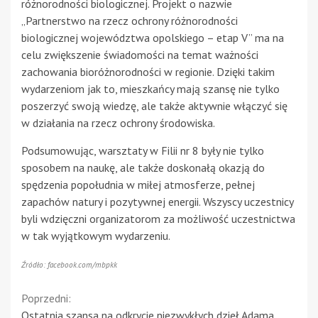
różnorodności biologicznej. Projekt o nazwie
„Partnerstwo na rzecz ochrony różnorodności
biologicznej województwa opolskiego – etap V” ma na
celu zwiększenie świadomości na temat ważności
zachowania bioróżnorodności w regionie. Dzięki takim
wydarzeniom jak to, mieszkańcy mają szansę nie tylko
poszerzyć swoją wiedzę, ale także aktywnie włączyć się
w działania na rzecz ochrony środowiska.
Podsumowując, warsztaty w Filii nr 8 były nie tylko
sposobem na naukę, ale także doskonałą okazją do
spędzenia popołudnia w miłej atmosferze, pełnej
zapachów natury i pozytywnej energii. Wszyscy uczestnicy
byli wdzięczni organizatorom za możliwość uczestnictwa
w tak wyjątkowym wydarzeniu.
Źródło: facebook.com/mbpkk
Continue
Poprzedni:
Ostatnia szansa na odkrycie niezwykłych dzieł Adama