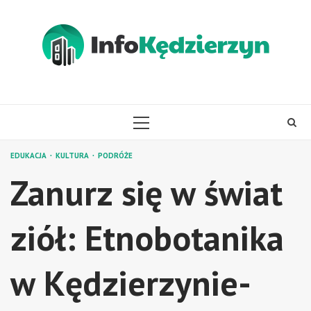
Skip
to
content
PRIMARY
MENU
EDUKACJA
KULTURA
PODRÓŻE
Zanurz się w świat
ziół: Etnobotanika
w Kędzierzynie-