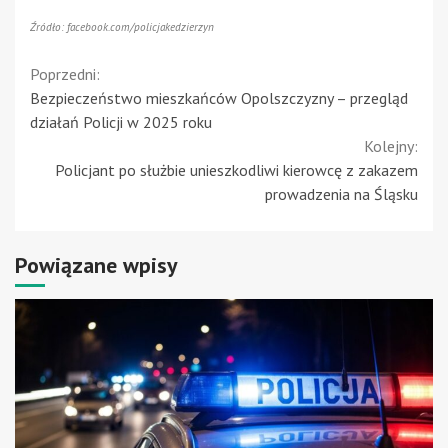
Źródło: facebook.com/policjakedzierzyn
Continue
Poprzedni:
Bezpieczeństwo mieszkańców Opolszczyzny – przegląd
Reading
działań Policji w 2025 roku
Kolejny:
Policjant po służbie unieszkodliwi kierowcę z zakazem
prowadzenia na Śląsku
Powiązane wpisy