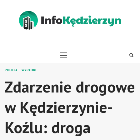
Skip
to
content
PRIMARY
MENU
POLICJA
WYPADKI
Zdarzenie drogowe
w Kędzierzynie-
Koźlu: droga