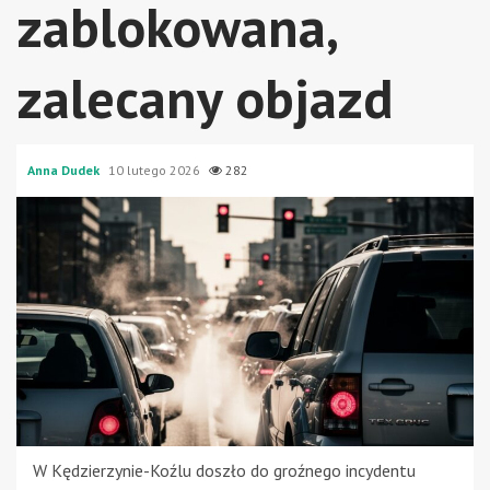
zablokowana,
zalecany objazd
Anna Dudek
10 lutego 2026
282
W Kędzierzynie-Koźlu doszło do groźnego incydentu