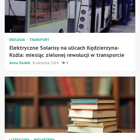
EKOLOGIA
TRANSPORT
Elektryczne Solarisy na ulicach Kędzierzyna-
Koźla: miesiąc zielonej rewolucji w transporcie
Anna Dudek
8 sierpnia 2026
8
LITERATURA
WYDARZENIA