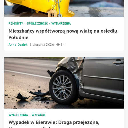
REMONTY
SPOŁECZNOŚĆ
WYDARZENIA
Mieszkańcy współtworzą nową wiatę na osiedlu
Południe
Anna Dudek
5 sierpnia 2026
34
WYDARZENIA
WYPADKI
Wypadek w Bierawie: Droga przejezdna,