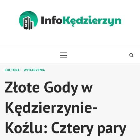
Skip
to
content
PRIMARY
MENU
KULTURA
WYDARZENIA
Złote Gody w
Kędzierzynie-
Koźlu: Cztery pary