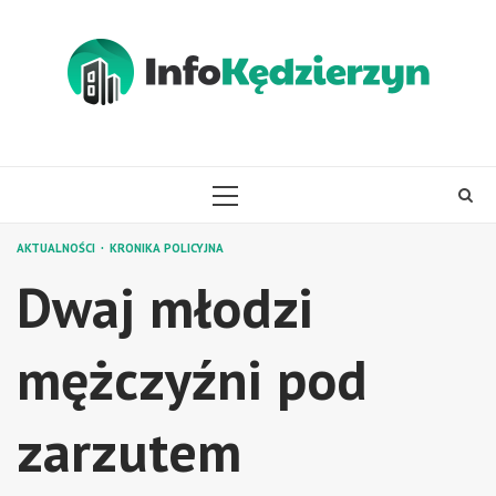
Skip
to
content
PRIMARY
MENU
AKTUALNOŚCI
KRONIKA POLICYJNA
Dwaj młodzi
mężczyźni pod
zarzutem