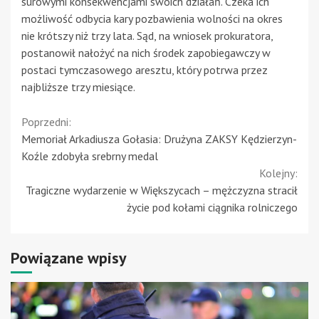
surowymi konsekwencjami swoich działań. Czeka ich
możliwość odbycia kary pozbawienia wolności na okres
nie krótszy niż trzy lata. Sąd, na wniosek prokuratora,
postanowił nałożyć na nich środek zapobiegawczy w
postaci tymczasowego aresztu, który potrwa przez
najbliższe trzy miesiące.
Continue
Poprzedni:
Memoriał Arkadiusza Gołasia: Drużyna ZAKSY Kędzierzyn-
Reading
Koźle zdobyła srebrny medal
Kolejny:
Tragiczne wydarzenie w Większycach – mężczyzna stracił
życie pod kołami ciągnika rolniczego
Powiązane wpisy