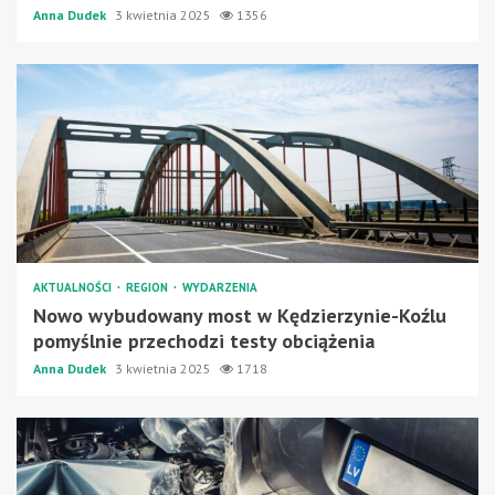
Anna Dudek
3 kwietnia 2025
1356
AKTUALNOŚCI
REGION
WYDARZENIA
Nowo wybudowany most w Kędzierzynie-Koźlu
pomyślnie przechodzi testy obciążenia
Anna Dudek
3 kwietnia 2025
1718