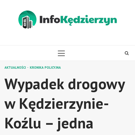
Skip
to
content
PRIMARY
MENU
AKTUALNOŚCI
KRONIKA POLICYJNA
Wypadek drogowy
w Kędzierzynie-
Koźlu – jedna