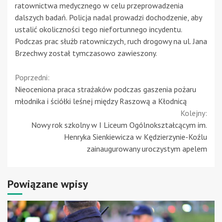
ratownictwa medycznego w celu przeprowadzenia
dalszych badań. Policja nadal prowadzi dochodzenie, aby
ustalić okoliczności tego niefortunnego incydentu.
Podczas prac służb ratowniczych, ruch drogowy na ul. Jana
Brzechwy został tymczasowo zawieszony.
Continue
Poprzedni:
Nieoceniona praca strażaków podczas gaszenia pożaru
Reading
młodnika i ściółki leśnej między Raszową a Kłodnicą
Kolejny:
Nowy rok szkolny w I Liceum Ogólnokształcącym im.
Henryka Sienkiewicza w Kędzierzynie-Koźlu
zainaugurowany uroczystym apelem
Powiązane wpisy