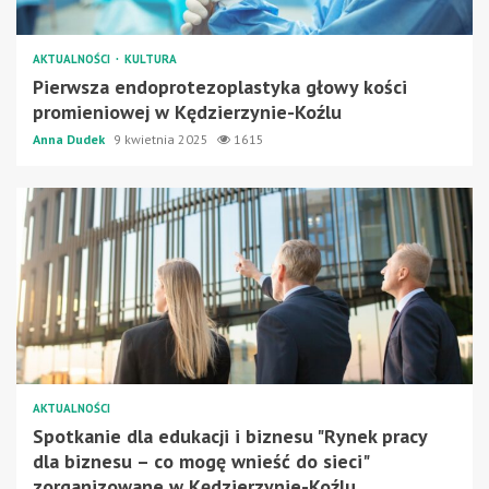
AKTUALNOŚCI
KULTURA
Pierwsza endoprotezoplastyka głowy kości
promieniowej w Kędzierzynie-Koźlu
Anna Dudek
9 kwietnia 2025
1615
AKTUALNOŚCI
Spotkanie dla edukacji i biznesu "Rynek pracy
dla biznesu – co mogę wnieść do sieci"
zorganizowane w Kędzierzynie-Koźlu