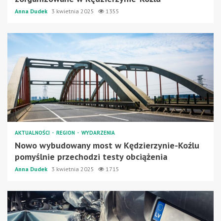
Anna Dudek
3 kwietnia 2025
1355
AKTUALNOŚCI
REGION
WYDARZENIA
Nowo wybudowany most w Kędzierzynie-Koźlu
pomyślnie przechodzi testy obciążenia
Anna Dudek
3 kwietnia 2025
1715