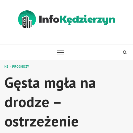
Skip
to
content
PRIMARY
MENU
H2
PROGNOZY
Gęsta mgła na
drodze –
ostrzeżenie