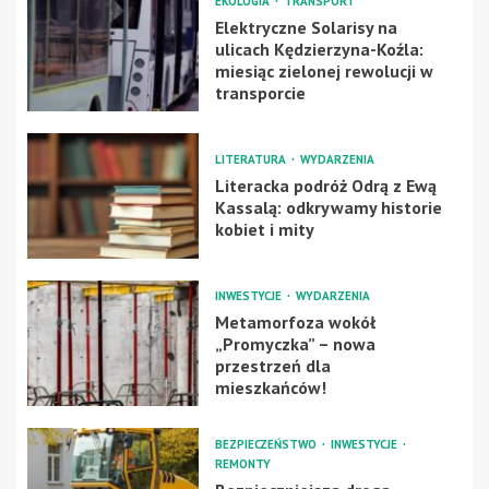
EKOLOGIA
TRANSPORT
Elektryczne Solarisy na
ulicach Kędzierzyna-Koźla:
miesiąc zielonej rewolucji w
transporcie
LITERATURA
WYDARZENIA
Literacka podróż Odrą z Ewą
Kassalą: odkrywamy historie
kobiet i mity
INWESTYCJE
WYDARZENIA
Metamorfoza wokół
„Promyczka” – nowa
przestrzeń dla
mieszkańców!
BEZPIECZEŃSTWO
INWESTYCJE
REMONTY