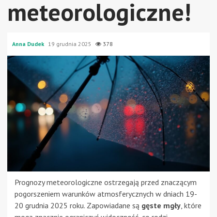
meteorologiczne!
Anna Dudek
19 grudnia 2025
378
Prognozy meteorologiczne ostrzegają przed znaczącym
pogorszeniem warunków atmosferycznych w dniach 19-
20 grudnia 2025 roku. Zapowiadane są
gęste mgły
, które
mogą znacznie ograniczyć widoczność, co rodzi