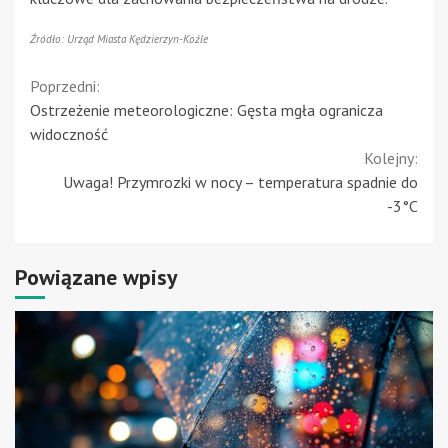
Źródło: Urząd Miasta Kędzierzyn-Koźle
Continue
Poprzedni:
Ostrzeżenie meteorologiczne: Gęsta mgła ogranicza
Reading
widoczność
Kolejny:
Uwaga! Przymrozki w nocy – temperatura spadnie do
-3°C
Powiązane wpisy