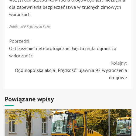
dla zapewnienia bezpieczeństwa w trudnych zimowych
warunkach.
Źródło: KPP Kędzierzyn Koźle
Continue
Poprzedni:
Ostrzeżenie meteorologiczne: Gęsta mgła ogranicza
Reading
widoczność
Kolejny:
Ogólnopolska akcja „Prędkość” ujawnia 92 wykroczenia
drogowe
Powiązane wpisy