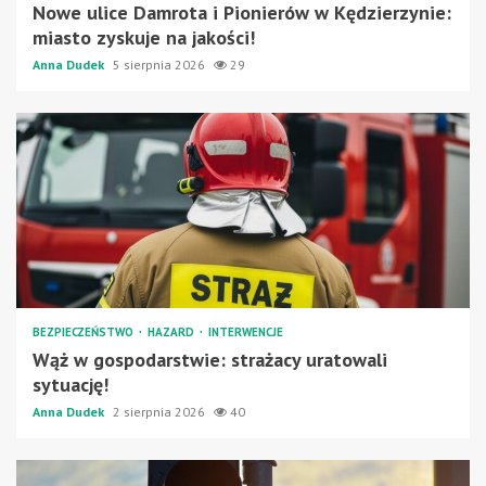
Nowe ulice Damrota i Pionierów w Kędzierzynie:
miasto zyskuje na jakości!
Anna Dudek
5 sierpnia 2026
29
BEZPIECZEŃSTWO
HAZARD
INTERWENCJE
Wąż w gospodarstwie: strażacy uratowali
sytuację!
Anna Dudek
2 sierpnia 2026
40