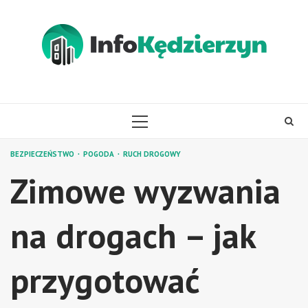
Skip
to
content
PRIMARY
MENU
BEZPIECZEŃSTWO
POGODA
RUCH DROGOWY
Zimowe wyzwania
na drogach – jak
przygotować