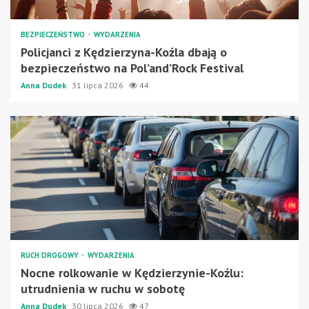
BEZPIECZEŃSTWO
WYDARZENIA
Policjanci z Kędzierzyna-Koźla dbają o
bezpieczeństwo na Pol’and’Rock Festival
Anna Dudek
31 lipca 2026
44
RUCH DROGOWY
WYDARZENIA
Nocne rolkowanie w Kędzierzynie-Koźlu:
utrudnienia w ruchu w sobotę
Anna Dudek
30 lipca 2026
47