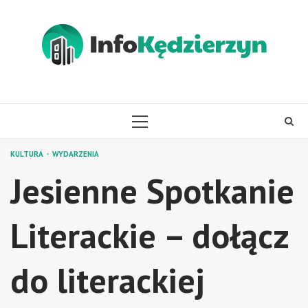
Skip
to
content
PRIMARY
MENU
KULTURA
WYDARZENIA
Jesienne Spotkanie
Literackie – dołącz
do literackiej