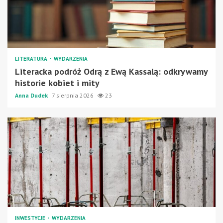
LITERATURA
WYDARZENIA
Literacka podróż Odrą z Ewą Kassalą: odkrywamy
historie kobiet i mity
Anna Dudek
7 sierpnia 2026
23
INWESTYCJE
WYDARZENIA