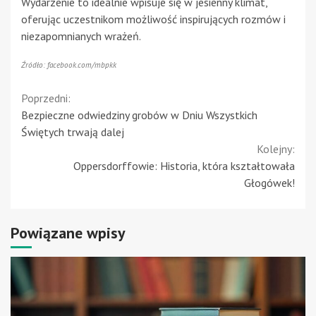
Wydarzenie to idealnie wpisuje się w jesienny klimat,
oferując uczestnikom możliwość inspirujących rozmów i
niezapomnianych wrażeń.
Źródło: facebook.com/mbpkk
Continue
Poprzedni:
Bezpieczne odwiedziny grobów w Dniu Wszystkich
Reading
Świętych trwają dalej
Kolejny:
Oppersdorffowie: Historia, która kształtowała
Głogówek!
Powiązane wpisy