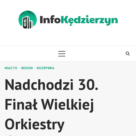
Skip
to
content
PRIMARY
MENU
MIASTO
REGION
ROZRYWKA
Nadchodzi 30.
Finał Wielkiej
Orkiestry