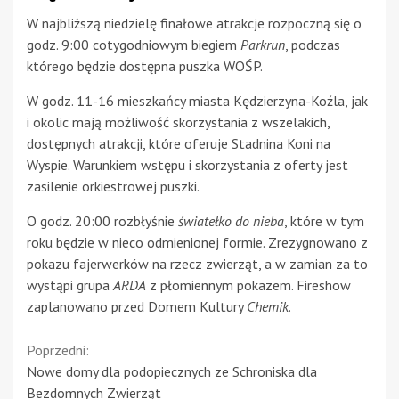
W najbliższą niedzielę finałowe atrakcje rozpoczną się o
godz. 9:00 cotygodniowym biegiem
Parkrun
, podczas
którego będzie dostępna puszka WOŚP.
W godz. 11-16 mieszkańcy miasta Kędzierzyna-Koźla, jak
i okolic mają możliwość skorzystania z wszelakich,
dostępnych atrakcji, które oferuje Stadnina Koni na
Wyspie. Warunkiem wstępu i skorzystania z oferty jest
zasilenie orkiestrowej puszki.
O godz. 20:00 rozbłyśnie
światełko do nieba
, które w tym
roku będzie w nieco odmienionej formie. Zrezygnowano z
pokazu fajerwerków na rzecz zwierząt, a w zamian za to
wystąpi grupa
ARDA
z płomiennym pokazem. Fireshow
zaplanowano przed Domem Kultury
Chemik
.
Continue
Poprzedni:
Nowe domy dla podopiecznych ze Schroniska dla
Reading
Bezdomnych Zwierząt