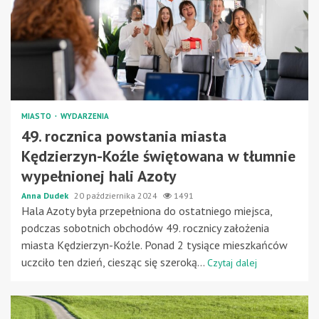
MIASTO
WYDARZENIA
49. rocznica powstania miasta
Kędzierzyn-Koźle świętowana w tłumnie
wypełnionej hali Azoty
Anna Dudek
20 października 2024
1491
Hala Azoty była przepełniona do ostatniego miejsca,
podczas sobotnich obchodów 49. rocznicy założenia
miasta Kędzierzyn-Koźle. Ponad 2 tysiące mieszkańców
uczciło ten dzień, ciesząc się szeroką...
Czytaj dalej