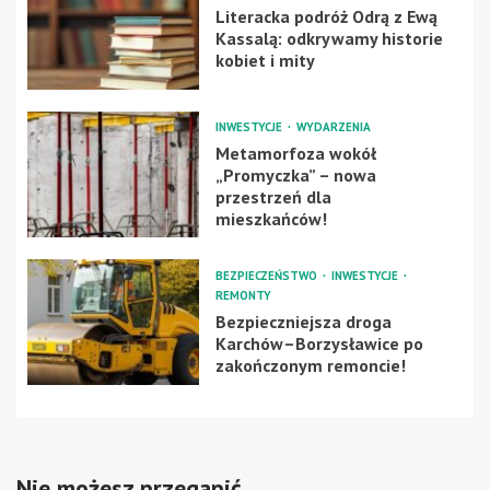
Literacka podróż Odrą z Ewą
Kassalą: odkrywamy historie
kobiet i mity
INWESTYCJE
WYDARZENIA
Metamorfoza wokół
„Promyczka” – nowa
przestrzeń dla
mieszkańców!
BEZPIECZEŃSTWO
INWESTYCJE
REMONTY
Bezpieczniejsza droga
Karchów–Borzysławice po
zakończonym remoncie!
Nie możesz przegapić