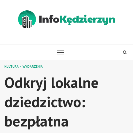
Skip
to
content
PRIMARY
MENU
KULTURA
WYDARZENIA
Odkryj lokalne
dziedzictwo:
bezpłatna