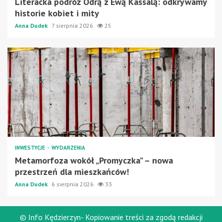
Literacka podróż Odrą z Ewą Kassalą: odkrywamy
historie kobiet i mity
Anna Dudek
7 sierpnia 2026
25
INWESTYCJE
WYDARZENIA
Metamorfoza wokół „Promyczka” – nowa
przestrzeń dla mieszkańców!
Anna Dudek
6 sierpnia 2026
33
© Info Kędzierzyn- Kopiowanie treści za zgodą redakcji