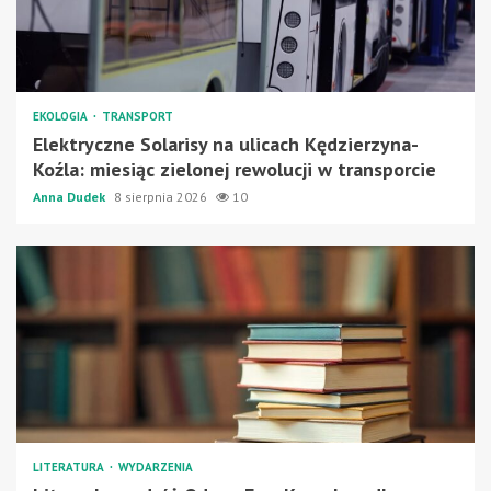
EKOLOGIA
TRANSPORT
Elektryczne Solarisy na ulicach Kędzierzyna-
Koźla: miesiąc zielonej rewolucji w transporcie
Anna Dudek
8 sierpnia 2026
10
LITERATURA
WYDARZENIA