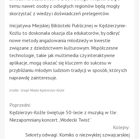
temu nawet osoby z odległych regionów będą mogły
skorzystać z wiedzy i doświadczeń prelegentów.
Inicjatywa Miejskiej Biblioteki Publicznej w Kędzierzynie-
Koźlu to doskonała okazja dla edukatorów, by odkryć
nowe metody angażowania młodzieży w kwestie
związane z dziedzictwem kulturowym. Współczesne
technologie, takie jak multimedia czy interaktywne
aplikacje, mogą okazać się kluczem do sukcesu w
przybliżaniu młodym ludziom tradycji w sposób, który ich
naprawdę zainteresuje.
źródło: Urząd Miasta Kędzierzyn-Koźle
Continue
Poprzedni:
Kędzierzyn-Koźle świętuje 50-lecie z muzyką w tle:
Reading
Niezapomniany koncert „Wodecki Twist”
Kolejny:
Sekrety odwagi: Komiks o niezwykłej szwajcarskiej