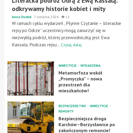
Literacka podróż Odrą z Ewą Kassalą:
odkrywamy historie kobiet i mity
Anna Dudek
7 sierpnia 2026
11
W ramach cyklu wydarzeń „Płynne Czytanie – literackie
rejsy po Odrze” uczestnicy mogą zanurzyć się w
niezwykłą podróż, której przewodniczką jest Ewa
Kassala. Podczas rejsu...
Czytaj dalej
INWESTYCJE
WYDARZENIA
Metamorfoza wokół
„Promyczka” – nowa
przestrzeń dla
mieszkańców!
BEZPIECZEŃSTWO
INWESTYCJE
REMONTY
Bezpieczniejsza droga
Karchów–Borzysławice po
zakończonym remoncie!