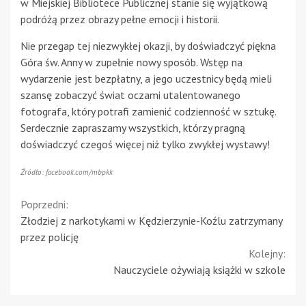
w Miejskiej Bibliotece Publicznej stanie się wyjątkową
podróżą przez obrazy pełne emocji i historii.
Nie przegap tej niezwykłej okazji, by doświadczyć piękna
Góra św. Anny w zupełnie nowy sposób. Wstęp na
wydarzenie jest bezpłatny, a jego uczestnicy będą mieli
szansę zobaczyć świat oczami utalentowanego
fotografa, który potrafi zamienić codzienność w sztukę.
Serdecznie zapraszamy wszystkich, którzy pragną
doświadczyć czegoś więcej niż tylko zwykłej wystawy!
Źródło: facebook.com/mbpkk
Continue
Poprzedni:
Złodziej z narkotykami w Kędzierzynie-Koźlu zatrzymany
Reading
przez policję
Kolejny:
Nauczyciele ożywiają książki w szkole