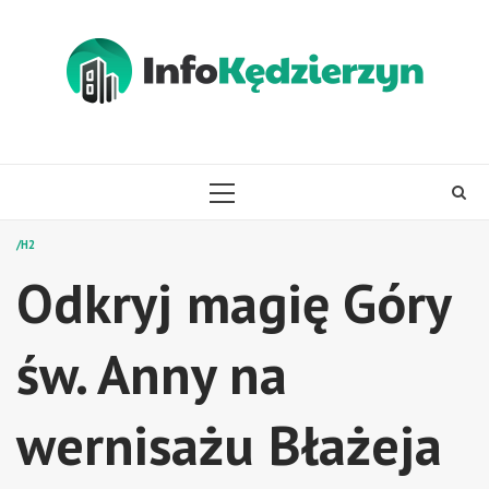
Skip
to
content
PRIMARY
MENU
/H2
Odkryj magię Góry
św. Anny na
wernisażu Błażeja