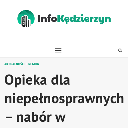
Skip
to
content
PRIMARY
MENU
AKTUALNOŚCI
REGION
Opieka dla
niepełnosprawnych
– nabór w