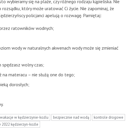
o wybieramy się na plaże, czy różnego rodzaju kąpieliska. Nie
ozsądku, który może uratować Ci życie. Nie zapominaj, że
ędzierzyńscy policjanci apelują o rozwagę. Pamiętaj:
ne przez ratowników wodnych;
 Poziom wody w naturalnych akwenach wody może się zmieniać
ym spędzasz wolny czas;
ż na materacu – nie służą one do tego;
ieką dorosłych;
y.
wakacje w kędzierzynie-koźlu
bezpiecznie nad wodą
kontrole drogowe
 2022 kędzierzyn-koźle