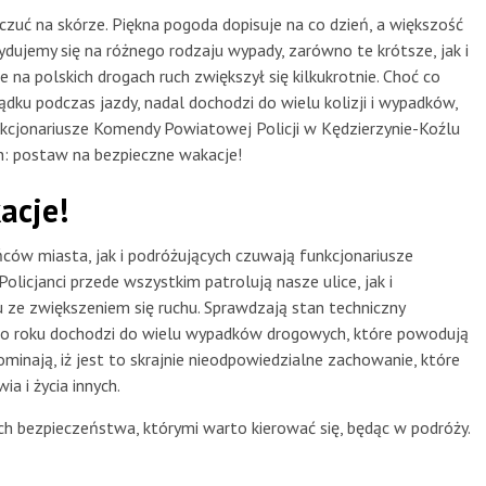
zuć na skórze. Piękna pogoda dopisuje na co dzień, a większość
cydujemy się na różnego rodzaju wypady, zarówno te krótsze, jak i
e na polskich drogach ruch zwiększył się kilkukrotnie. Choć co
dku podczas jazdy, nadal dochodzi do wielu kolizji i wypadków,
nkcjonariusze Komendy Powiatowej Policji w Kędzierzynie-Koźlu
h: postaw na bezpieczne wakacje!
acje!
ów miasta, jak i podróżujących czuwają funkcjonariusze
licjanci przede wszystkim patrolują nasze ulice, jak i
ze zwiększeniem się ruchu. Sprawdzają stan techniczny
y co roku dochodzi do wielu wypadków drogowych, które powodują
pominają, iż jest to skrajnie nieodpowiedzialne zachowanie, które
a i życia innych.
bezpieczeństwa, którymi warto kierować się, będąc w podróży.