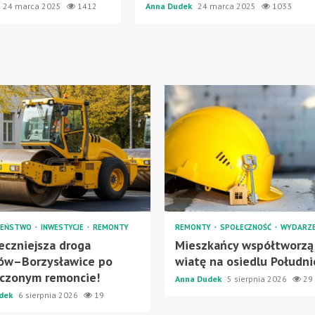
24 marca 2025
1412
Anna Dudek
24 marca 2025
1033
ZEŃSTWO
INWESTYCJE
REMONTY
REMONTY
SPOŁECZNOŚĆ
WYDARZE
eczniejsza droga
Mieszkańcy współtworzą
ów–Borzysławice po
wiatę na osiedlu Południ
czonym remoncie!
Anna Dudek
5 sierpnia 2026
29
dek
6 sierpnia 2026
19