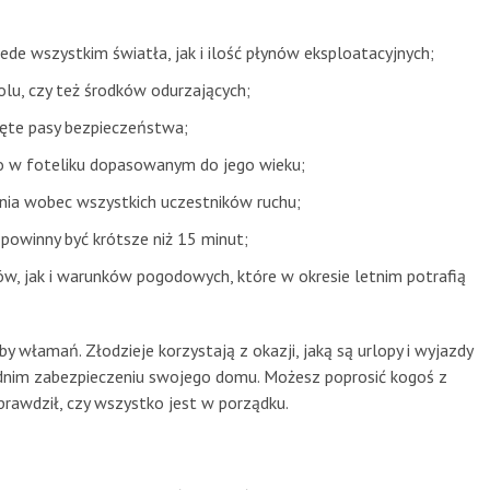
de wszystkim światła, jak i ilość płynów eksploatacyjnych;
lu, czy też środków odurzających;
ięte pasy bezpieczeństwa;
no w foteliku dopasowanym do jego wieku;
nia wobec wszystkich uczestników ruchu;
 powinny być krótsze niż 15 minut;
w, jak i warunków pogodowych, które w okresie letnim potrafią
y włamań. Złodzieje korzystają z okazji, jaką są urlopy i wyjazdy
dnim zabezpieczeniu swojego domu. Możesz poprosić kogoś z
 sprawdził, czy wszystko jest w porządku.