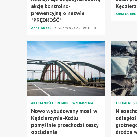
akcję kontrolno-
Kędzierz
prewencyjną o nazwie
Anna Dudek
"PRĘDKOŚĆ"
Anna Dudek
9 kwietnia 2025
1518
AKTUALNOŚCI
REGION
WYDARZENIA
AKTUALNOŚC
Nowo wybudowany most w
Niezach
Kędzierzynie-Koźlu
odległoś
pomyślnie przechodzi testy
groźneg
obciążenia
drodze w