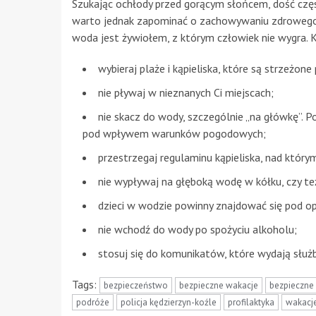
Szukając ochłody przed gorącym słońcem, dość częst
warto jednak zapominać o zachowywaniu zdrowego r
woda jest żywiołem, z którym człowiek nie wygra. K
wybieraj plaże i kąpieliska, które są strzeżo
nie pływaj w nieznanych Ci miejscach;
nie skacz do wody, szczególnie „na główkę”.
pod wpływem warunków pogodowych;
przestrzegaj regulaminu kąpieliska, nad któr
nie wypływaj na głęboką wodę w kółku, czy te
dzieci w wodzie powinny znajdować się pod op
nie wchodź do wody po spożyciu alkoholu;
stosuj się do komunikatów, które wydają służb
Tags:
bezpieczeństwo
bezpieczne wakacje
bezpieczne 
podróże
policja kędzierzyn-koźle
profilaktyka
wakacje