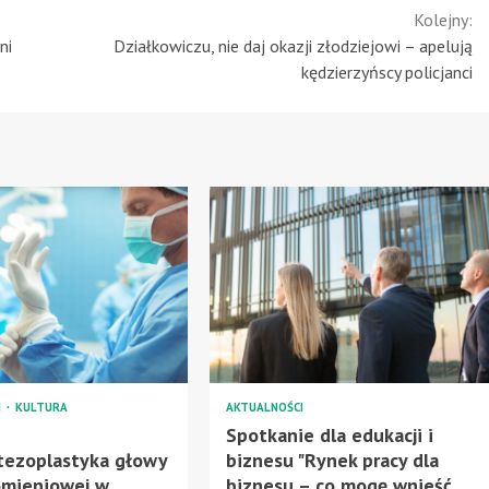
Kolejny:
ni
Działkowiczu, nie daj okazji złodziejowi – apelują
kędzierzyńscy policjanci
I
KULTURA
AKTUALNOŚCI
a
Spotkanie dla edukacji i
tezoplastyka głowy
biznesu "Rynek pracy dla
omieniowej w
biznesu – co mogę wnieść