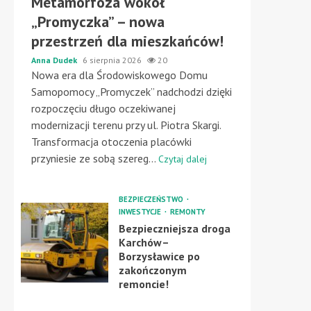
Metamorfoza wokół
„Promyczka” – nowa
przestrzeń dla mieszkańców!
Anna Dudek
6 sierpnia 2026
20
Nowa era dla Środowiskowego Domu
Samopomocy „Promyczek” nadchodzi dzięki
rozpoczęciu długo oczekiwanej
modernizacji terenu przy ul. Piotra Skargi.
Transformacja otoczenia placówki
przyniesie ze sobą szereg...
Czytaj dalej
BEZPIECZEŃSTWO
INWESTYCJE
REMONTY
Bezpieczniejsza droga
Karchów–
Borzysławice po
zakończonym
remoncie!