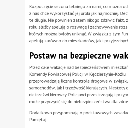
Rozpoczęcie sezonu letniego za nami, co można odc
z nas chce wykorzystać jej uroki jak najmocniej. De
te długie. Nie powinien zatem nikogo zdziwić fakt, ż
roku służby apelują o rozwagę i zachowywanie rozsą
których można byłoby uniknąć. W związku z tym fu
apelują zarówno do mieszkańców, jak i przyjezdnyc
Postaw na bezpieczne wak
Przez całe wakacje nad bezpieczeństwem mieszkańc
Komendy Powiatowej Policji w Kędzierzynie-Koźlu. Po
przeprowadzają liczne kontrole drogowe w związku 
samochodów, jak i trzeźwość kierujących. Niestet
nietrzeźwi kierowcy. Policjanci przestrzegają i przy
może przyczynić się do niebezpieczeństwa dla zdrowi
Dodatkowo przypominają o podstawowych zasadach 
Pamiętaj: