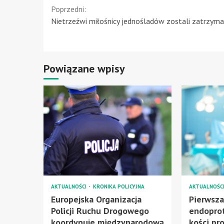
Continue
Poprzedni:
Nietrzeźwi miłośnicy jednośladów zostali zatrzyma
Reading
Powiązane wpisy
AKTUALNOŚCI
KRONIKA POLICYJNA
AKTUALNOŚC
Europejska Organizacja
Pierwsz
Policji Ruchu Drogowego
endopro
koordynuje międzynarodową
kości pr