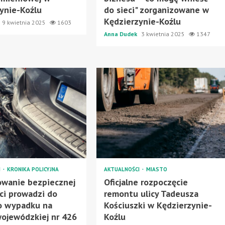
ynie-Koźlu
do sieci" zorganizowane w
Kędzierzynie-Koźlu
9 kwietnia 2025
1603
Anna Dudek
3 kwietnia 2025
1347
I
KRONIKA POLICYJNA
AKTUALNOŚCI
MIASTO
owanie bezpiecznej
Oficjalne rozpoczęcie
ci prowadzi do
remontu ulicy Tadeusza
o wypadku na
Kościuszki w Kędzierzynie-
ojewódzkiej nr 426
Koźlu