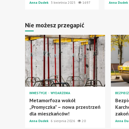
Anna Dudek
3 kwietnia 2025
1697
Anna Dudek
Nie możesz przegapić
INWESTYCJE
WYDARZENIA
BEZPIEC
Metamorfoza wokół
Bezpi
„Promyczka” – nowa przestrzeń
Karch
dla mieszkańców!
zakoń
Anna Dudek
6 sierpnia 2026
20
Anna Du