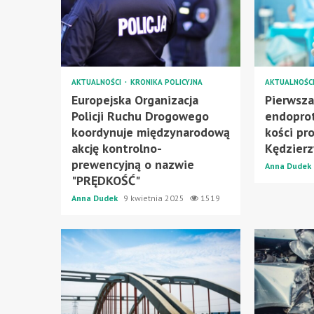
AKTUALNOŚCI
KRONIKA POLICYJNA
AKTUALNOŚC
Europejska Organizacja
Pierwsz
Policji Ruchu Drogowego
endopro
koordynuje międzynarodową
kości pr
akcję kontrolno-
Kędzierz
prewencyjną o nazwie
Anna Dudek
"PRĘDKOŚĆ"
Anna Dudek
9 kwietnia 2025
1519