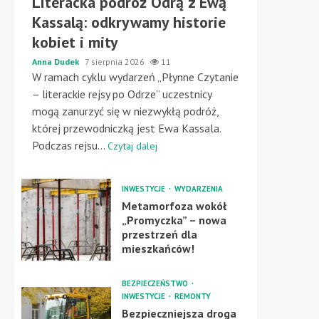
Literacka podróż Odrą z Ewą
Kassalą: odkrywamy historie
kobiet i mity
Anna Dudek
7 sierpnia 2026
11
W ramach cyklu wydarzeń „Płynne Czytanie
– literackie rejsy po Odrze” uczestnicy
mogą zanurzyć się w niezwykłą podróż,
której przewodniczką jest Ewa Kassala.
Podczas rejsu...
Czytaj dalej
INWESTYCJE
WYDARZENIA
Metamorfoza wokół
„Promyczka” – nowa
przestrzeń dla
mieszkańców!
BEZPIECZEŃSTWO
INWESTYCJE
REMONTY
Bezpieczniejsza droga