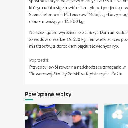
spośród których najcięższy mierzył 17.075 kg. Na dr
którym udało się złowić osiem ryb, w tym jedną o 
Szendzielorzowi i Mateuszowi Malejce, którzy mogli
okazem ważącym 11.800 kg.
Na szczególne wyróżnienie zasłużyli Damian Kulbaba 
zawodów o wadze 19.650 kg. Ten wielki sukces pozwo
mistrzostw, z dorobkiem pięciu złowionych ryb.
Continue
Poprzedni:
Przygotuj swój rower na nadchodzące zmagania w
Reading
"Rowerowej Stolicy Polski" w Kędzierzynie-Koźlu
Powiązane wpisy