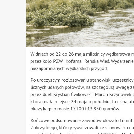
W dniach od 22 do 26 maja miłośnicy wędkarstwa 
przez koło PZW „Kofama” Reńska Wieś. Wydarzenie 
niezapomnianych wędkarskich przygód.
Po uroczystym rozlosowaniu stanowisk, uczestnicy p
licznych udanych połowów, na szczególną uwagę z
przez duet Krystian Ćwikowski i Marcin Krzynówek
która miała miejsce 24 maja o południu, ta ekipa 
okazy karpi o masie 17.100 i 13.850 gramów.
Końcowe podsumowanie zawodów ukazało triumf zes
Zubrzyckiego, którzy rywalizowali ze stanowiska nu