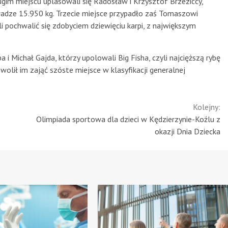
ugim miejscu uplasowali się Radosław i Krzysztof Brzeziccy,
wadze 15.950 kg. Trzecie miejsce przypadło zaś Tomaszowi
 pochwalić się zdobyciem dziewięciu karpi, z największym
i Michał Gajda, którzy upolowali Big Fisha, czyli najcięższą rybę
lił im zająć szóste miejsce w klasyfikacji generalnej
Kolejny:
Olimpiada sportowa dla dzieci w Kędzierzynie-Koźlu z
okazji Dnia Dziecka