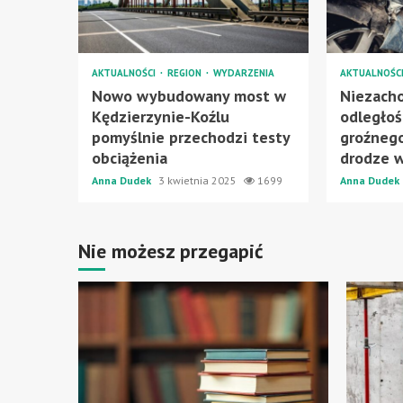
AKTUALNOŚCI
REGION
WYDARZENIA
AKTUALNOŚC
Nowo wybudowany most w
Niezach
Kędzierzynie-Koźlu
odległoś
pomyślnie przechodzi testy
groźneg
obciążenia
drodze w
Anna Dudek
3 kwietnia 2025
1699
Anna Dudek
Nie możesz przegapić