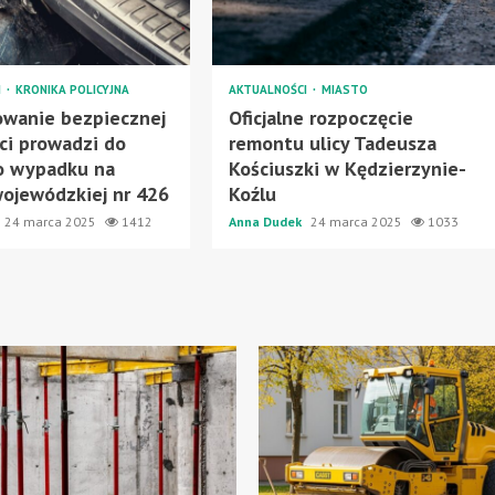
I
KRONIKA POLICYJNA
AKTUALNOŚCI
MIASTO
owanie bezpiecznej
Oficjalne rozpoczęcie
ci prowadzi do
remontu ulicy Tadeusza
o wypadku na
Kościuszki w Kędzierzynie-
ojewódzkiej nr 426
Koźlu
24 marca 2025
1412
Anna Dudek
24 marca 2025
1033