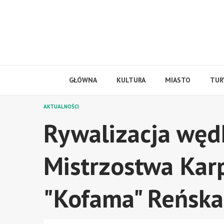
Skip
to
content
GŁÓWNA
KULTURA
MIASTO
TUR
AKTUALNOŚCI
Rywalizacja węd
Mistrzostwa Kar
"Kofama" Reńska