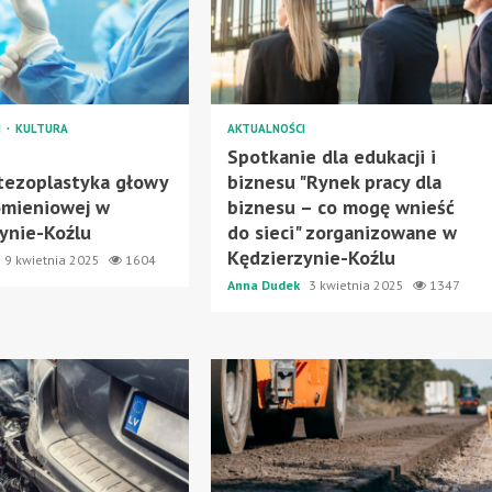
I
KULTURA
AKTUALNOŚCI
a
Spotkanie dla edukacji i
tezoplastyka głowy
biznesu "Rynek pracy dla
omieniowej w
biznesu – co mogę wnieść
ynie-Koźlu
do sieci" zorganizowane w
Kędzierzynie-Koźlu
9 kwietnia 2025
1604
Anna Dudek
3 kwietnia 2025
1347