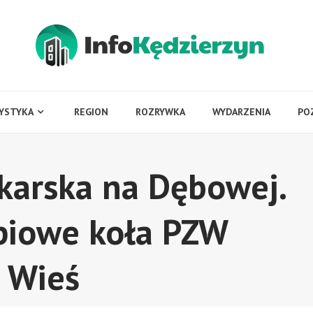
YSTYKA
REGION
ROZRYWKA
WYDARZENIA
PO
karska na Dębowej.
piowe koła PZW
 Wieś