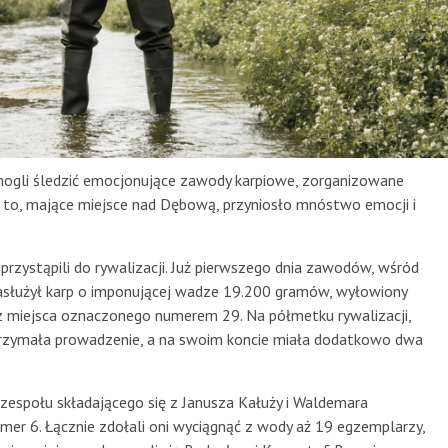
mogli śledzić emocjonujące zawody karpiowe, zorganizowane
to, mające miejsce nad Dębową, przyniosło mnóstwo emocji i
rzystąpili do rywalizacji. Już pierwszego dnia zawodów, wśród
asłużył karp o imponującej wadze 19.200 gramów, wyłowiony
 z miejsca oznaczonego numerem 29. Na półmetku rywalizacji,
utrzymała prowadzenie, a na swoim koncie miała dodatkowo dwa
połu składającego się z Janusza Kałuży i Waldemara
mer 6. Łącznie zdołali oni wyciągnąć z wody aż 19 egzemplarzy,